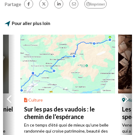
Partage
Imprimer
Pour aller plus loin
Culture
Mial
aniel
Sur les pas des vaudois : le
Les l
chemin de l’espérance
spec
la
En ce temps d’été quoi de mieux qu’une belle
Venez 
 de
randonnée qui croise patrimoine, beauté des
qui a l