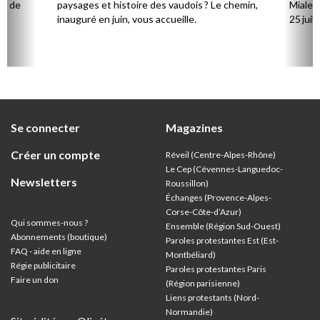
ts de
paysages et histoire des vaudois ? Le chemin,
Mialet,
inauguré en juin, vous accueille.
25 juill
Se connecter
Magazines
Créer un compte
Réveil (Centre-Alpes-Rhône)
Le Cep (Cévennes-Languedoc-
Newsletters
Roussillon)
Échanges (Provence-Alpes-
Corse-Côte-d’Azur
)
Qui sommes-nous ?
Ensemble (Région Sud-Ouest)
Abonnements (boutique)
Paroles protestantes Est (Est-
FAQ - aide en ligne
Montbéliard)
Régie publicitaire
Paroles protestantes Paris
Faire un don
(Région parisienne)
Liens protestants (Nord-
Normandie)