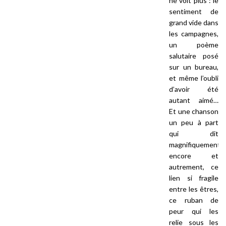
ne voit plus : le
sentiment de
grand vide dans
les campagnes,
un poème
salutaire posé
sur un bureau,
et même l’oubli
d’avoir été
autant aimé…
Et une chanson
un peu à part
qui dit
magnifiquement,
encore et
autrement, ce
lien si fragile
entre les êtres,
ce ruban de
peur qui les
relie sous les