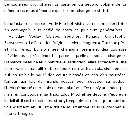
de tournées triomphales. La parution du second volume de La
même tribu nous démontre qu’elles ont changé de statut.
Le principe est simple : Eddy Mitchell visite son propre répertoire
en compagnie d’un défilé de stars de plusieurs générations –
Hallyday, Voulzy, Obispo, Souchon, Renaud, Christophe,
Sanseverino, Le Forestier, Brigitte, Helena Noguerra, Dutronc père
et fils, Féfé… Et alors ses chansons prennent des couleurs
d’évidence, précisément parce qu’elles sont changées.
Débarbouillées de leur habituelle séduction, elles accèdent à une
curieuse intemporalité et, en épousant d’autres voix, signalent ce
qui les unit : le souci des cœurs blessés et des vies heurtées,
l’amour qui fait de grands gestes pour secouer sa pudeur,
l’hédonisme né du besoin de consolation… On ne s’y attendait pas
mais, en convoquant sa tribu, Eddy Mitchell se dévoile. Peut-être
lui fallait-il cette foule – et si longtemps de carrière – pour que l’on
voit vraiment en lui l’âme douce et attentive sous le crooner au
sourire bougon.