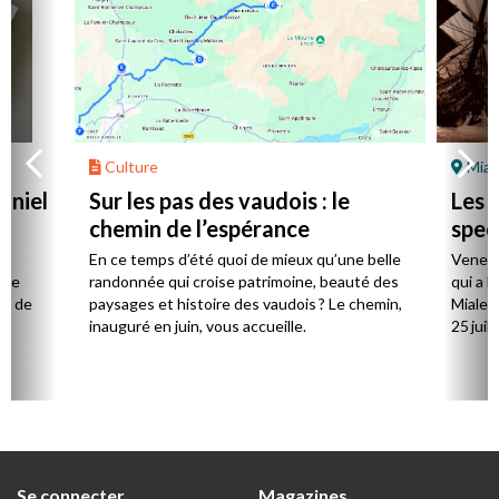
Culture
Mial
aniel
Sur les pas des vaudois : le
Les l
chemin de l’espérance
spec
la
En ce temps d’été quoi de mieux qu’une belle
Venez 
 de
randonnée qui croise patrimoine, beauté des
qui a l
ts de
paysages et histoire des vaudois ? Le chemin,
Mialet,
inauguré en juin, vous accueille.
25 juill
Se connecter
Magazines