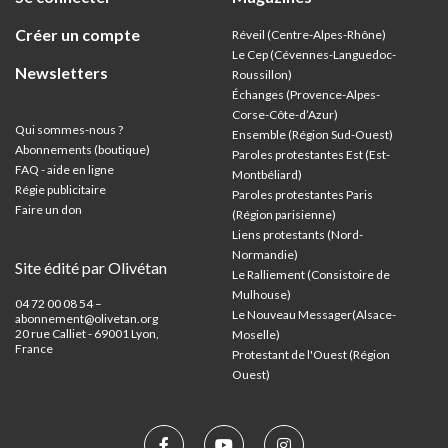
Créer un compte
Réveil (Centre-Alpes-Rhône)
Le Cep (Cévennes-Languedoc-
Newsletters
Roussillon)
Échanges (Provence-Alpes-
Corse-Côte-d’Azur
)
Qui sommes-nous ?
Ensemble (Région Sud-Ouest)
Abonnements (boutique)
Paroles protestantes Est (Est-
FAQ - aide en ligne
Montbéliard)
Régie publicitaire
Paroles protestantes Paris
Faire un don
(Région parisienne)
Liens protestants (Nord-
Normandie)
Site édité par Olivétan
Le Ralliement (Consistoire de
Mulhouse)
04 72 00 08 54 –
Le Nouveau Messager(Alsace-
abonnement@olivetan.org
20 rue Calliet - 69001 Lyon,
Moselle)
France
Protestant de l'Ouest (Région
Ouest)