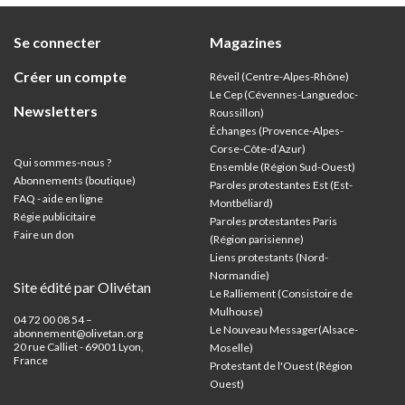
Se connecter
Magazines
Créer un compte
Réveil (Centre-Alpes-Rhône)
Le Cep (Cévennes-Languedoc-
Newsletters
Roussillon)
Échanges (Provence-Alpes-
Corse-Côte-d’Azur
)
Qui sommes-nous ?
Ensemble (Région Sud-Ouest)
Abonnements (boutique)
Paroles protestantes Est (Est-
FAQ - aide en ligne
Montbéliard)
Régie publicitaire
Paroles protestantes Paris
Faire un don
(Région parisienne)
Liens protestants (Nord-
Normandie)
Site édité par Olivétan
Le Ralliement (Consistoire de
Mulhouse)
04 72 00 08 54 –
Le Nouveau Messager(Alsace-
abonnement@olivetan.org
20 rue Calliet - 69001 Lyon,
Moselle)
France
Protestant de l'Ouest (Région
Ouest)