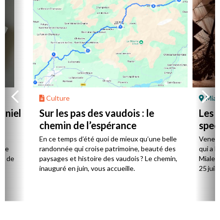
Culture
Mial
aniel
Sur les pas des vaudois : le
Les l
chemin de l’espérance
spec
la
En ce temps d’été quoi de mieux qu’une belle
Venez 
 de
randonnée qui croise patrimoine, beauté des
qui a l
ts de
paysages et histoire des vaudois ? Le chemin,
Mialet,
inauguré en juin, vous accueille.
25 juill