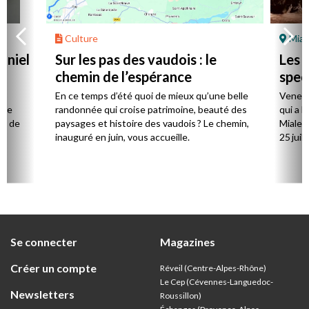
Culture
Mial
aniel
Sur les pas des vaudois : le
Les l
chemin de l’espérance
spec
la
En ce temps d’été quoi de mieux qu’une belle
Venez 
 de
randonnée qui croise patrimoine, beauté des
qui a l
ts de
paysages et histoire des vaudois ? Le chemin,
Mialet,
inauguré en juin, vous accueille.
25 juill
Se connecter
Magazines
Créer un compte
Réveil (Centre-Alpes-Rhône)
Le Cep (Cévennes-Languedoc-
Newsletters
Roussillon)