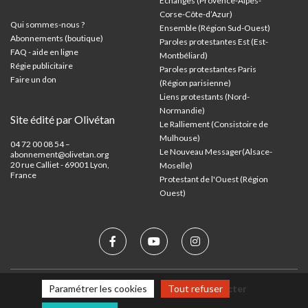
Échanges (Provence-Alpes-
Corse-Côte-d’Azur
)
Qui sommes-nous ?
Ensemble (Région Sud-Ouest)
Abonnements (boutique)
Paroles protestantes Est (Est-
FAQ - aide en ligne
Montbéliard)
Régie publicitaire
Paroles protestantes Paris
Faire un don
(Région parisienne)
Liens protestants (Nord-
Normandie)
Site édité par Olivétan
Le Ralliement (Consistoire de
Mulhouse)
04 72 00 08 54 –
Le Nouveau Messager(Alsace-
abonnement@olivetan.org
20 rue Calliet - 69001 Lyon,
Moselle)
France
Protestant de l'Ouest (Région
Ouest)
Mentions légales
Nous contacter
Paramétrer les cookies
Tout refuser