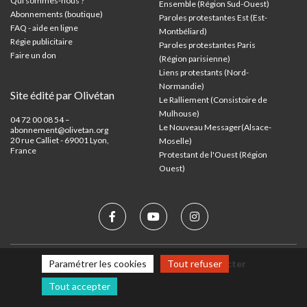
Qui sommes-nous ?
Ensemble (Région Sud-Ouest)
Abonnements (boutique)
Paroles protestantes Est (Est-
FAQ - aide en ligne
Montbéliard)
Régie publicitaire
Paroles protestantes Paris
Faire un don
(Région parisienne)
Liens protestants (Nord-
Normandie)
Site édité par Olivétan
Le Ralliement (Consistoire de
Mulhouse)
04 72 00 08 54 –
Le Nouveau Messager(Alsace-
abonnement@olivetan.org
20 rue Calliet - 69001 Lyon,
Moselle)
France
Protestant de l'Ouest (Région
Ouest)
Mentions légales
Nous contacter
Paramétrer les cookies
Tout refuser
Tout accepter