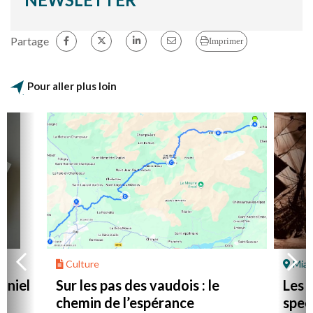
Partage
Imprimer
Pour aller plus loin
Culture
Mial
aniel
Sur les pas des vaudois : le
Les l
chemin de l’espérance
spec