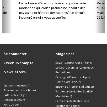
la
En ce temps d’été quoi de mieux qu’une belle
Venez 
 de
randonnée qui croise patrimoine, beauté des
qui a l
ts de
paysages et histoire des vaudois ? Le chemin,
Mialet,
inauguré en juin, vous accueille.
25 juill
Se connecter
Magazines
Créer un compte
Réveil (Centre-Alpes-Rhône)
Le Cep (Cévennes-Languedoc-
Newsletters
Roussillon)
Échanges (Provence-Alpes-
Corse-Côte-d’Azur
)
Qui sommes-nous ?
Ensemble (Région Sud-Ouest)
Abonnements (boutique)
Paroles protestantes Est (Est-
FAQ - aide en ligne
Montbéliard)
Régie publicitaire
Paroles protestantes Paris
Faire un don
(Région parisienne)