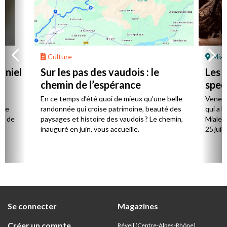
Culture
Mial
aniel
Sur les pas des vaudois : le
Les l
chemin de l’espérance
spec
la
En ce temps d’été quoi de mieux qu’une belle
Venez 
 de
randonnée qui croise patrimoine, beauté des
qui a l
ts de
paysages et histoire des vaudois ? Le chemin,
Mialet,
inauguré en juin, vous accueille.
25 juill
Se connecter
Magazines
Créer un compte
Réveil (Centre-Alpes-Rhône)