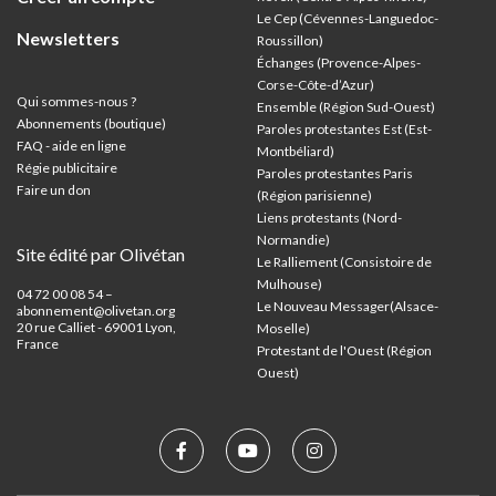
Le Cep (Cévennes-Languedoc-
Newsletters
Roussillon)
Échanges (Provence-Alpes-
Corse-Côte-d’Azur
)
Qui sommes-nous ?
Ensemble (Région Sud-Ouest)
Abonnements (boutique)
Paroles protestantes Est (Est-
FAQ - aide en ligne
Montbéliard)
Régie publicitaire
Paroles protestantes Paris
Faire un don
(Région parisienne)
Liens protestants (Nord-
Normandie)
Site édité par Olivétan
Le Ralliement (Consistoire de
Mulhouse)
04 72 00 08 54 –
Le Nouveau Messager(Alsace-
abonnement@olivetan.org
20 rue Calliet - 69001 Lyon,
Moselle)
France
Protestant de l'Ouest (Région
Ouest)