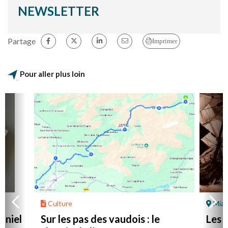
NEWSLETTER
Partage
Imprimer
Pour aller plus loin
Culture
Mial
aniel
Sur les pas des vaudois : le
Les l