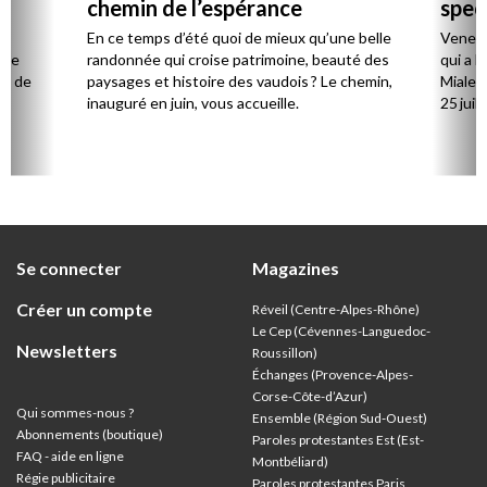
chemin de l’espérance
spec
la
En ce temps d’été quoi de mieux qu’une belle
Venez 
 de
randonnée qui croise patrimoine, beauté des
qui a l
ts de
paysages et histoire des vaudois ? Le chemin,
Mialet,
inauguré en juin, vous accueille.
25 juill
Se connecter
Magazines
Créer un compte
Réveil (Centre-Alpes-Rhône)
Le Cep (Cévennes-Languedoc-
Newsletters
Roussillon)
Échanges (Provence-Alpes-
Corse-Côte-d’Azur
)
Qui sommes-nous ?
Ensemble (Région Sud-Ouest)
Abonnements (boutique)
Paroles protestantes Est (Est-
FAQ - aide en ligne
Montbéliard)
Régie publicitaire
Paroles protestantes Paris