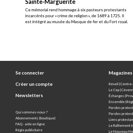
Sainte-Marguerite
u
Ce mémorial rend hommage à six pasteurs protestants
incarcérés pour « crime de religion », de 1689 à 1725. Il
est intégré au musée du Masque de fer et du Fort royal.
Se connecter
Magazines
Créer un compte
Réveil (Centre
Le Cep (Céven
Newsletters
Échanges (Pro
Ensemble (Rég
Paroles protest
Qui sommes-nous ?
Paroles protest
Abonnements (boutique)
Liens protesta
FAQ - aide en ligne
Le Ralliement 
Régie publicitaire
Le Nouveau Me