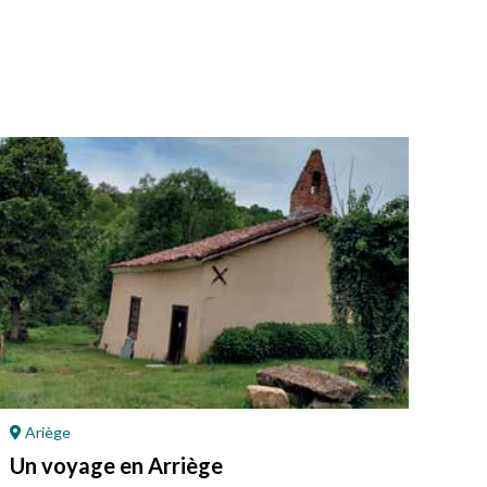
Ariège
Po
Un voyage en Arriège
L’é