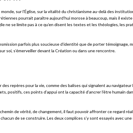
onde, sur l’Église, sur la vitalité du christianisme au-delà des institutio
hrétiennes pourrait paraître aujourd’hui morose à beaucoup, mais il existe
gile ne se limite pas à ce qu’en disent les textes et les théologies, les pr
smission parfois plus soucieuse d’identité que de porter témoignage, m
 sur soi, s’émerveiller devant la Création ou dans une rencontre.
r des repères pour la vie, comme des balises qui signalent au navigateur 
ts, positifs, ces points d’appui ont la capacité d’ancrer l’être humain da
 chemin de vérité, de changement, il faut pouvoir affronter ce regard réal
 à chacun de se construire. Les deux complices s’y sont essayés avec une