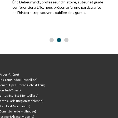
Éric Deheunynck, professeur d'histoire, auteur et guide
conférencier à Lille, nous présente ici une particularité
de l'histoire trop souvent oubliée : les gueux.
-Alpes-Rhône)
nes-Languedoc-Roussillon)
vence-Alpes-Corse-Côte-d’Azur
)
ion Sud-Ouest)
antes Est (Est-Montbéliard)
antes Paris (Région parisienne)
nts (Nord-Normandie)
(Consistoire de Mulhouse)
ssager(Alsace-Moselle)