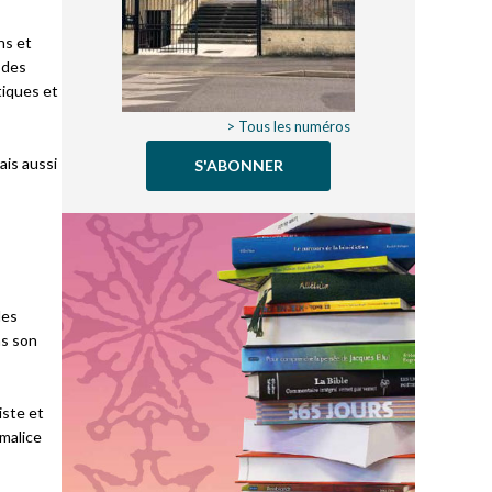
ns et
 des
atiques et
> Tous les numéros
ais aussi
S'ABONNER
les
ns son
iste et
 malice