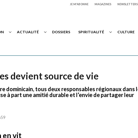
JE M'ABONNE
MAGAZINES
NEWSLETTERS
ON
ACTUALITÉ
DOSSIERS
SPIRITUALITÉ
CULTURE
es devient source de vie
rère dominicain, tous deux responsables régionaux dans 
mise à part une amitié durable et l’envie de partager leur
h59
 en vit