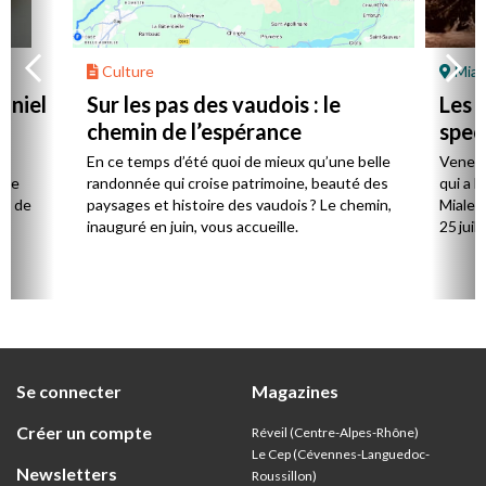
Culture
Mial
aniel
Sur les pas des vaudois : le
Les l
chemin de l’espérance
spec
la
En ce temps d’été quoi de mieux qu’une belle
Venez 
 de
randonnée qui croise patrimoine, beauté des
qui a l
ts de
paysages et histoire des vaudois ? Le chemin,
Mialet,
inauguré en juin, vous accueille.
25 juill
Se connecter
Magazines
Créer un compte
Réveil (Centre-Alpes-Rhône)
Le Cep (Cévennes-Languedoc-
Newsletters
Roussillon)