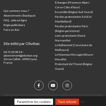
Échanges (Provence-Alpes-
Corse-Côte-d’Azur
)
Qui sommes-nous ?
Ensemble (Région Sud-Ouest)
Abonnements (boutique)
Paroles protestantes Est (Est-
FAQ - aide en ligne
Montbéliard)
Régie publicitaire
Paroles protestantes Paris
Faire un don
(Région parisienne)
Liens protestants (Nord-
Normandie)
Site édité par Olivétan
Le Ralliement (Consistoire de
Mulhouse)
04 72 00 08 54 –
Le Nouveau Messager(Alsace-
abonnement@olivetan.org
20 rue Calliet - 69001 Lyon,
Moselle)
France
Protestant de l'Ouest (Région
Ouest)
Paramétrer les cookies
Tout refuser
Mentions légales
Nous contacter