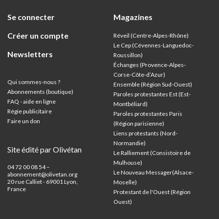
Se connecter
Magazines
Créer un compte
Réveil (Centre-Alpes-Rhône)
Le Cep (Cévennes-Languedoc-
Newsletters
Roussillon)
Échanges (Provence-Alpes-
Corse-Côte-d’Azur
)
Qui sommes-nous ?
Ensemble (Région Sud-Ouest)
Abonnements (boutique)
Paroles protestantes Est (Est-
FAQ - aide en ligne
Montbéliard)
Régie publicitaire
Paroles protestantes Paris
Faire un don
(Région parisienne)
Liens protestants (Nord-
Normandie)
Site édité par Olivétan
Le Ralliement (Consistoire de
Mulhouse)
04 72 00 08 54 –
Le Nouveau Messager(Alsace-
abonnement@olivetan.org
20 rue Calliet - 69001 Lyon,
Moselle)
France
Protestant de l'Ouest (Région
Ouest)