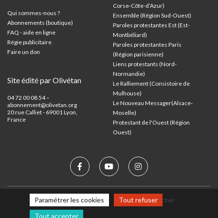
Corse-Côte-d’Azur
)
Qui sommes-nous ?
Ensemble (Région Sud-Ouest)
Abonnements (boutique)
Paroles protestantes Est (Est-
FAQ - aide en ligne
Montbéliard)
Régie publicitaire
Paroles protestantes Paris
Faire un don
(Région parisienne)
Liens protestants (Nord-
Normandie)
Site édité par Olivétan
Le Ralliement (Consistoire de
Mulhouse)
04 72 00 08 54 –
Le Nouveau Messager(Alsace-
abonnement@olivetan.org
20 rue Calliet - 69001 Lyon,
Moselle)
France
Protestant de l'Ouest (Région
Ouest)
Paramétrer les cookies
Tout refuser
Mentions légales
Nous contacter
Tout accepter