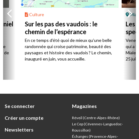
Culture
Mial
aniel
Sur les pas des vaudois : le
Les l
chemin de l’espérance
spec
la
En ce temps d’été quoi de mieux qu’une belle
Venez 
 de
randonnée qui croise patrimoine, beauté des
qui a l
ts de
paysages et histoire des vaudois ? Le chemin,
Mialet,
inauguré en juin, vous accueille.
25 juill
Se connecter
Magazines
Créer un compte
Réveil (Centre-Alpes-Rhône)
Le Cep (Cévennes-Languedoc-
Newsletters
Roussillon)
Échanges (Provence-Alpes-