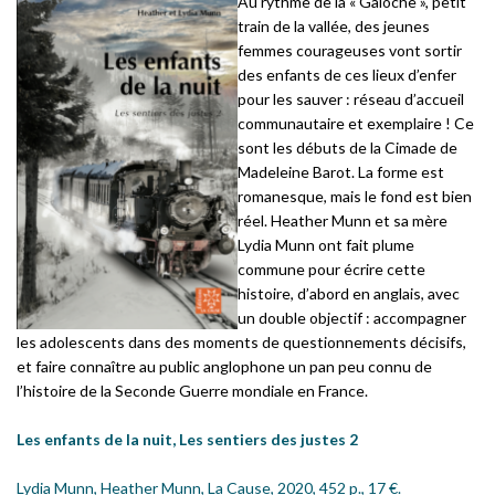
Au rythme de la « Galoche », petit
train de la vallée, des jeunes
femmes courageuses vont sortir
des enfants de ces lieux d’enfer
pour les sauver : réseau d’accueil
communautaire et exemplaire ! Ce
sont les débuts de la Cimade de
Madeleine Barot. La forme est
romanesque, mais le fond est bien
réel. Heather Munn et sa mère
Lydia Munn ont fait plume
commune pour écrire cette
histoire, d’abord en anglais, avec
un double objectif : accompagner
les adolescents dans des moments de questionnements décisifs,
et faire connaître au public anglophone un pan peu connu de
l’histoire de la Seconde Guerre mondiale en France.
Les enfants de la nuit, Les sentiers des justes 2
Lydia Munn, Heather Munn, La Cause, 2020, 452 p., 17 €.