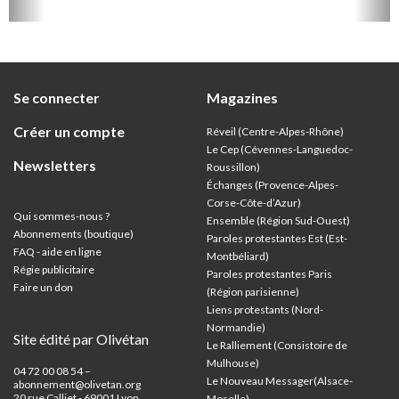
Se connecter
Magazines
Créer un compte
Réveil (Centre-Alpes-Rhône)
Le Cep (Cévennes-Languedoc-
Newsletters
Roussillon)
Échanges (Provence-Alpes-
Corse-Côte-d’Azur
)
Qui sommes-nous ?
Ensemble (Région Sud-Ouest)
Abonnements (boutique)
Paroles protestantes Est (Est-
FAQ - aide en ligne
Montbéliard)
Régie publicitaire
Paroles protestantes Paris
Faire un don
(Région parisienne)
Liens protestants (Nord-
Normandie)
Site édité par Olivétan
Le Ralliement (Consistoire de
Mulhouse)
04 72 00 08 54 –
Le Nouveau Messager(Alsace-
abonnement@olivetan.org
20 rue Calliet - 69001 Lyon,
Moselle)