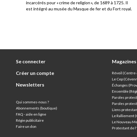
incarcérés pour « crime de religion », de 1689 à 1725. Il
est intégré au musée du Masque de fer et du Fort royal.
Se connecter
Magazines
Créer un compte
Réveil (Centre
Le Cep (Céven
Newsletters
Échanges (Pro
Ensemble (Rég
Paroles protest
Qui sommes-nous ?
Paroles protest
Abonnements (boutique)
Liens protesta
FAQ - aide en ligne
Le Ralliement 
Régie publicitaire
Le Nouveau Me
Faire un don
Protestant de 