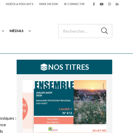
VIDÉOS & PODCASTS
FAIRE UN DON
SE CONNECTER
MÉDIAS
NOS TITRES
ssiques :
ence
ds