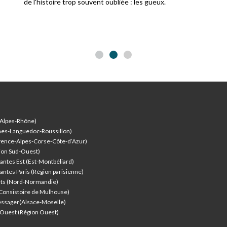
de l'histoire trop souvent oubliée : les gueux.
-Alpes-Rhône)
nes-Languedoc-Roussillon)
vence-Alpes-Corse-Côte-d’Azur
)
ion Sud-Ouest)
antes Est (Est-Montbéliard)
antes Paris (Région parisienne)
nts (Nord-Normandie)
(Consistoire de Mulhouse)
ssager(Alsace-Moselle)
l'Ouest (Région Ouest)