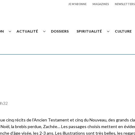
JE M'ABONNE
MAGAZINES
NEWSLETTERS
ON
ACTUALITÉ
DOSSIERS
SPIRITUALITÉ
CULTURE
20h32
que cinq récits de l’Ancien Testament et cinq du Nouveau, des grands cla
ge, Noël, la brebis perdue, Zachée… Les passages choisis mettent en évid
che d’âge visée, les 2-3 ans. Les illustrations sont très belles, les regar