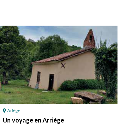
Ariège
Po
Un voyage en Arriège
L’é
da
Le m