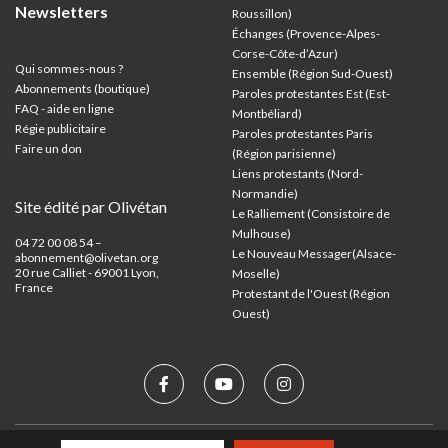
Newsletters
Roussillon)
Échanges (Provence-Alpes-
Corse-Côte-d’Azur
)
Qui sommes-nous ?
Ensemble (Région Sud-Ouest)
Abonnements (boutique)
Paroles protestantes Est (Est-
FAQ - aide en ligne
Montbéliard)
Régie publicitaire
Paroles protestantes Paris
Faire un don
(Région parisienne)
Liens protestants (Nord-
Normandie)
Site édité par Olivétan
Le Ralliement (Consistoire de
Mulhouse)
04 72 00 08 54 –
Le Nouveau Messager(Alsace-
abonnement@olivetan.org
20 rue Calliet - 69001 Lyon,
Moselle)
France
Protestant de l'Ouest (Région
Ouest)