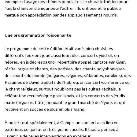
exemple : l’usage des thèmes populaires, le choral luthérien pour
l’un, la chanson d’amour pour l’autre… Ils ont osé et le public a
marqué son appréciation par des applaudissements nourris.
Une programmation foisonnante
Le programme de cette édition était varié, bien choisi, les
différents lieux ont joué aussi leur rôle : concerts yiddish, en
hébreu, en judéo-espagnol, répertoire gospel, cantate
Van Gogh
,
récital orgue et chants, des poésies, des chants polyphoniques,
des chants du monde (bulgares, tziganes, séfarades, catalans), des
Psaumes de David traduits de l’hébreu, un concert-conférence sur
le chant religieux, surtout n’oublions pas les cultes-récitals, la
célébration œcuménique pour la paix, et les concerts des jeudis
matin (orgue et flûte) pendant le grand marché de Nyons et qui
reçoivent un succès de plus en plus grand.
À noter tout spécialement, à Comps, un concert a eu lieu en
extérieur, ce qui fut un très grand succès. Il faudra penser, à
l’avenir, a de telles interventions en extérieur.