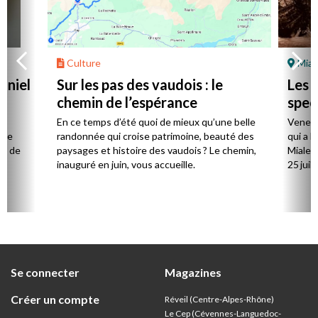
Culture
Mial
aniel
Sur les pas des vaudois : le
Les l
chemin de l’espérance
spec
la
En ce temps d’été quoi de mieux qu’une belle
Venez 
 de
randonnée qui croise patrimoine, beauté des
qui a l
ts de
paysages et histoire des vaudois ? Le chemin,
Mialet,
inauguré en juin, vous accueille.
25 juill
Se connecter
Magazines
Créer un compte
Réveil (Centre-Alpes-Rhône)
Le Cep (Cévennes-Languedoc-