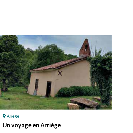
Ariège
Po
Un voyage en Arriège
L’é
da