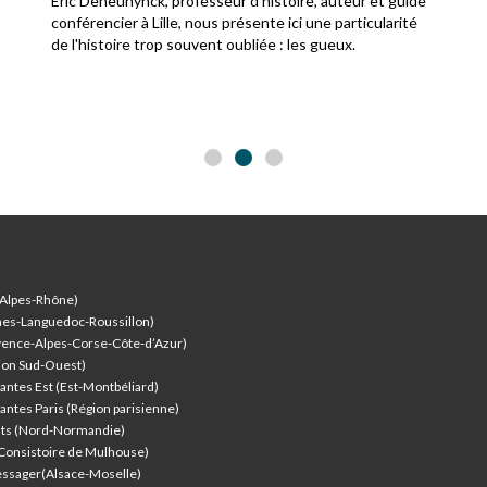
Éric Deheunynck, professeur d'histoire, auteur et guide
conférencier à Lille, nous présente ici une particularité
de l'histoire trop souvent oubliée : les gueux.
-Alpes-Rhône)
nes-Languedoc-Roussillon)
vence-Alpes-Corse-Côte-d’Azur
)
ion Sud-Ouest)
antes Est (Est-Montbéliard)
antes Paris (Région parisienne)
nts (Nord-Normandie)
(Consistoire de Mulhouse)
ssager(Alsace-Moselle)