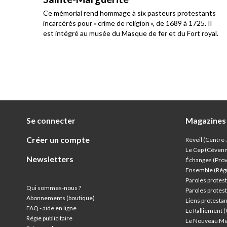
u
Ce mémorial rend hommage à six pasteurs protestants
incarcérés pour « crime de religion », de 1689 à 1725. Il
est intégré au musée du Masque de fer et du Fort royal.
Se connecter
Magazines
Créer un compte
Réveil (Centre
Le Cep (Céven
Newsletters
Échanges (Pro
Ensemble (Rég
Paroles protest
Qui sommes-nous ?
Paroles protest
Abonnements (boutique)
Liens protesta
FAQ - aide en ligne
Le Ralliement 
Régie publicitaire
Le Nouveau Me