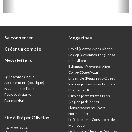
Se connecter
Magazines
Créer un compte
Réveil (Centre-Alpes-Rhône)
Le Cep (Cévennes-Languedoc-
Newsletters
Roussillon)
Échanges (Provence-Alpes-
Corse-Côte-d’Azur
)
Qui sommes-nous ?
Ensemble (Région Sud-Ouest)
Abonnements (boutique)
Paroles protestantes Est (Est-
FAQ - aide en ligne
Montbéliard)
Régie publicitaire
Paroles protestantes Paris
Faire un don
(Région parisienne)
Liens protestants (Nord-
Normandie)
Site édité par Olivétan
Le Ralliement (Consistoire de
Mulhouse)
04 72 00 08 54 –
Le Nouveau Messager(Alsace-