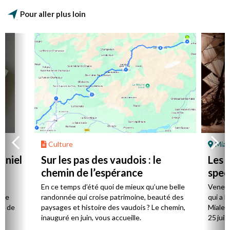
Pour aller plus loin
Culture
Mial
aniel
Sur les pas des vaudois : le
Les l
chemin de l’espérance
spec
la
En ce temps d’été quoi de mieux qu’une belle
Venez 
 de
randonnée qui croise patrimoine, beauté des
qui a l
ts de
paysages et histoire des vaudois ? Le chemin,
Mialet,
inauguré en juin, vous accueille.
25 juill