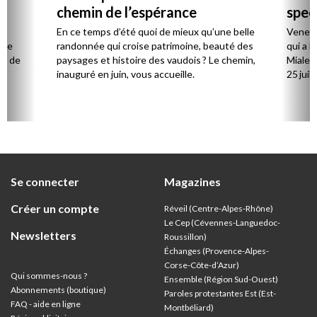
chemin de l’espérance
spec
la
En ce temps d’été quoi de mieux qu’une belle
Venez 
 de
randonnée qui croise patrimoine, beauté des
qui a l
ts de
paysages et histoire des vaudois ? Le chemin,
Mialet,
inauguré en juin, vous accueille.
25 juill
Se connecter
Magazines
Créer un compte
Réveil (Centre-Alpes-Rhône)
Le Cep (Cévennes-Languedoc-
Newsletters
Roussillon)
Échanges (Provence-Alpes-
Corse-Côte-d’Azur
)
Qui sommes-nous ?
Ensemble (Région Sud-Ouest)
Abonnements (boutique)
Paroles protestantes Est (Est-
FAQ - aide en ligne
Montbéliard)