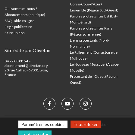
Corse-Côte-d’Azur
)
Qui sommes-nous ?
Ensemble (Région Sud-Ouest)
Abonnements (boutique)
Paroles protestantes Est (Est-
FAQ - aide en ligne
Montbéliard)
Régie publicitaire
Paroles protestantes Paris
Faire un don
(Région parisienne)
Liens protestants (Nord-
Normandie)
Site édité par Olivétan
Le Ralliement (Consistoire de
Mulhouse)
04 72 00 08 54 –
Le Nouveau Messager(Alsace-
abonnement@olivetan.org
20 rue Calliet - 69001 Lyon,
Moselle)
France
Protestant de l'Ouest (Région
Ouest)
Mentions légales
Nous contacter
Paramétrer les cookies
Tout refuser
Tout accepter