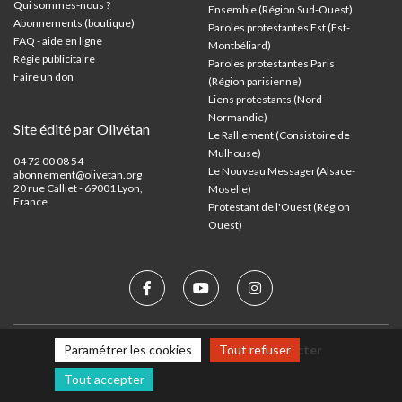
Qui sommes-nous ?
Ensemble (Région Sud-Ouest)
Abonnements (boutique)
Paroles protestantes Est (Est-
FAQ - aide en ligne
Montbéliard)
Régie publicitaire
Paroles protestantes Paris
Faire un don
(Région parisienne)
Liens protestants (Nord-
Normandie)
Site édité par Olivétan
Le Ralliement (Consistoire de
Mulhouse)
04 72 00 08 54 –
Le Nouveau Messager(Alsace-
abonnement@olivetan.org
20 rue Calliet - 69001 Lyon,
Moselle)
France
Protestant de l'Ouest (Région
Ouest)
Mentions légales
Nous contacter
Paramétrer les cookies
Tout refuser
Tout accepter