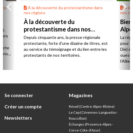
dans
À la découverte du protestantisme dans
À la
nos régions
nos ré
À la découverte du
Bien
protestantisme dans nos
Alpe
té.
régions
 vers
Depuis cinquante ans, la presse régionale
La rég
n,
protestante, forte d’une dizaine de titres, est
pour d
verte
au service du témoignage et du lien entre les
Die) et
sions
protestants de nos territoires.
ouest,
l’Allie
57 paro
et univ
Se connecter
Magazines
Créer un compte
Réveil (Centre-Alpes-Rhône)
Le Cep (Cévennes-Languedoc-
Newsletters
Roussillon)
Échanges (Provence-Alpes-
Corse-Côte-d’Azur
)