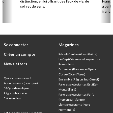
26.
distinction, en lui offrant des lieux de vie, de
France 
soin et de sens.
à parti
françai
Se connecter
Magazines
Créer un compte
Réveil (Centre-Alpes-Rhône)
Le Cep (Cévennes-Languedoc-
Newsletters
Roussillon)
Échanges (Provence-Alpes-
Corse-Côte-d’Azur
)
Qui sommes-nous ?
Ensemble (Région Sud-Ouest)
Abonnements (boutique)
Paroles protestantes Est (Est-
FAQ - aide en ligne
Montbéliard)
Régie publicitaire
Paroles protestantes Paris
Faire un don
(Région parisienne)
Liens protestants (Nord-
Normandie)
Site édité par Olivétan