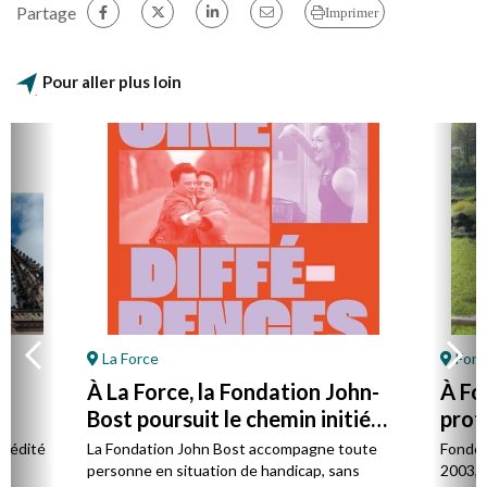
Partage
Imprimer
Pour aller plus loin
La Force
Font
À La Force, la Fondation John-
À Fo
Bost poursuit le chemin initié
prot
par son fondateur
à la 
l édité
La Fondation John Bost accompagne toute
Fondé 
e.
personne en situation de handicap, sans
2003, 