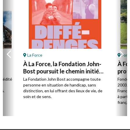
La Force
Font
À La Force, la Fondation John-
À Fo
Bost poursuit le chemin initié
prot
par son fondateur
à la 
l édité
La Fondation John Bost accompagne toute
Fondé 
e.
personne en situation de handicap, sans
2003, 
26.
distinction, en lui offrant des lieux de vie, de
France 
soin et de sens.
à parti
françai