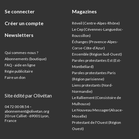
Se connecter
Magazines
Créer un compte
Réveil (Centre-Alpes-Rhône)
Le Cep (Cévennes-Languedoc-
Newsletters
Roussillon)
Échanges (Provence-Alpes-
Corse-Côte-d’Azur
)
Qui sommes-nous ?
Ensemble (Région Sud-Ouest)
Abonnements (boutique)
Paroles protestantes Est (Est-
FAQ - aide en ligne
Montbéliard)
Régie publicitaire
Paroles protestantes Paris
Faire un don
(Région parisienne)
Liens protestants (Nord-
Normandie)
Site édité par Olivétan
Le Ralliement (Consistoire de
Mulhouse)
04 72 00 08 54 –
Le Nouveau Messager(Alsace-
abonnement@olivetan.org
20 rue Calliet - 69001 Lyon,
Moselle)
France
Protestant de l'Ouest (Région
Ouest)