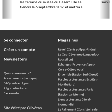
les terrains du musée du Désert. Elle se
soin et
tiendra le 6 septembre 2026 et mettra à
l’honneur Marie Durand, grande figure de
l’histoire du protestantisme français, à
l’occasion du 250e anniversaire de sa mort,
survenue en juillet 1776.
Se connecter
Magazines
Créer un compte
Réveil (Centre-Alpes-Rhône)
Le Cep (Cévennes-Languedoc-
Newsletters
Roussillon)
Échanges (Provence-Alpes-
Corse-Côte-d’Azur
)
Qui sommes-nous ?
Ensemble (Région Sud-Ouest)
Abonnements (boutique)
Paroles protestantes Est (Est-
FAQ - aide en ligne
Montbéliard)
Régie publicitaire
Paroles protestantes Paris
Faire un don
(Région parisienne)
Liens protestants (Nord-
Normandie)
Site édité par Olivétan
Le Ralliement (Consistoire de