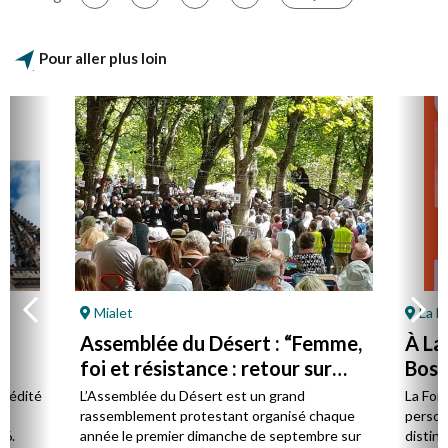
Pour aller plus loin
Mialet
La F
Assemblée du Désert : “Femme,
À La
foi et résistance : retour sur
Bost 
Marie Durand”
par 
l édité
L’Assemblée du Désert est un grand
La Fon
e.
rassemblement protestant organisé chaque
person
26.
année le premier dimanche de septembre sur
distinc