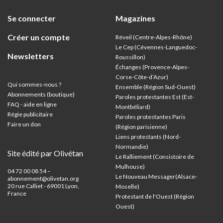
Se connecter
Magazines
Créer un compte
Réveil (Centre-Alpes-Rhône)
Le Cep (Cévennes-Languedoc-
Newsletters
Roussillon)
Échanges (Provence-Alpes-
Corse-Côte-d’Azur
)
Qui sommes-nous ?
Ensemble (Région Sud-Ouest)
Abonnements (boutique)
Paroles protestantes Est (Est-
FAQ - aide en ligne
Montbéliard)
Régie publicitaire
Paroles protestantes Paris
Faire un don
(Région parisienne)
Liens protestants (Nord-
Normandie)
Site édité par Olivétan
Le Ralliement (Consistoire de
Mulhouse)
04 72 00 08 54 –
Le Nouveau Messager(Alsace-
abonnement@olivetan.org
20 rue Calliet - 69001 Lyon,
Moselle)
France
Protestant de l'Ouest (Région
Ouest)