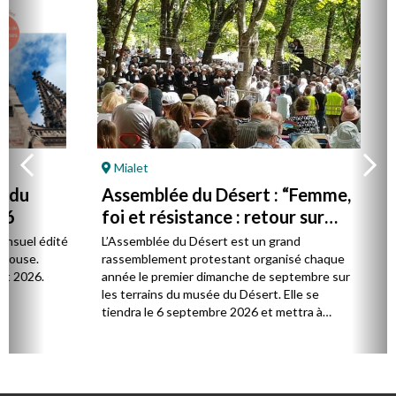
Mialet
La F
Assemblée du Désert : “Femme,
À La
foi et résistance : retour sur
Bost 
Marie Durand”
par 
l édité
L’Assemblée du Désert est un grand
La Fon
e.
rassemblement protestant organisé chaque
person
26.
année le premier dimanche de septembre sur
distinc
les terrains du musée du Désert. Elle se
soin et
tiendra le 6 septembre 2026 et mettra à
l’honneur Marie Durand, grande figure de
l’histoire du protestantisme français, à
l’occasion du 250e anniversaire de sa mort,
survenue en juillet 1776.