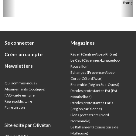
françai
Se connecter
Magazines
Créer un compte
Réveil (Centre-Alpes-Rhône)
Le Cep (Cévennes-Languedoc-
Newsletters
Roussillon)
Échanges (Provence-Alpes-
Corse-Côte-d’Azur
)
Qui sommes-nous ?
Ensemble (Région Sud-Ouest)
Abonnements (boutique)
Paroles protestantes Est (Est-
FAQ - aide en ligne
Montbéliard)
Régie publicitaire
Paroles protestantes Paris
Faire un don
(Région parisienne)
Liens protestants (Nord-
Normandie)
Site édité par Olivétan
Le Ralliement (Consistoire de
Mulhouse)
04 72 00 08 54 –