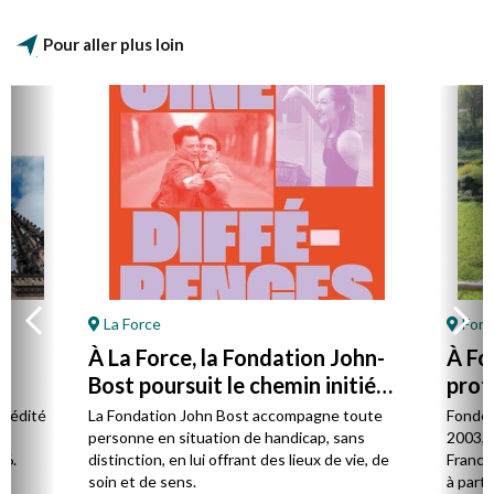
Pour aller plus loin
La Force
Font
À La Force, la Fondation John-
À Fo
Bost poursuit le chemin initié
prot
par son fondateur
à la 
l édité
La Fondation John Bost accompagne toute
Fondé 
e.
personne en situation de handicap, sans
2003, 
26.
distinction, en lui offrant des lieux de vie, de
France 
soin et de sens.
à parti