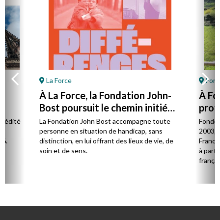
La Force
Font
À La Force, la Fondation John-
À Fo
Bost poursuit le chemin initié
prot
par son fondateur
à la 
l édité
La Fondation John Bost accompagne toute
Fondé 
e.
personne en situation de handicap, sans
2003, 
26.
distinction, en lui offrant des lieux de vie, de
France 
soin et de sens.
à parti
françai