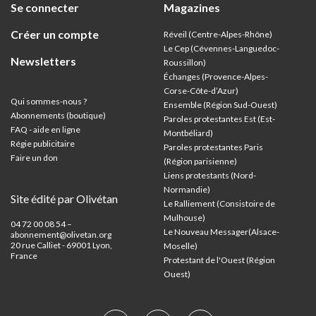
Se connecter
Magazines
Créer un compte
Réveil (Centre-Alpes-Rhône)
Le Cep (Cévennes-Languedoc-
Newsletters
Roussillon)
Échanges (Provence-Alpes-
Corse-Côte-d’Azur
)
Qui sommes-nous ?
Ensemble (Région Sud-Ouest)
Abonnements (boutique)
Paroles protestantes Est (Est-
FAQ - aide en ligne
Montbéliard)
Régie publicitaire
Paroles protestantes Paris
Faire un don
(Région parisienne)
Liens protestants (Nord-
Normandie)
Site édité par Olivétan
Le Ralliement (Consistoire de
Mulhouse)
04 72 00 08 54 –
Le Nouveau Messager(Alsace-
abonnement@olivetan.org
20 rue Calliet - 69001 Lyon,
Moselle)
France
Protestant de l'Ouest (Région
Ouest)