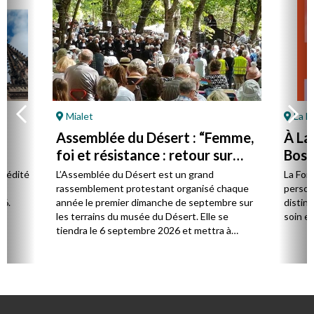
Mialet
La F
Assemblée du Désert : “Femme,
À La
foi et résistance : retour sur
Bost 
Marie Durand”
par 
l édité
L’Assemblée du Désert est un grand
La Fon
e.
rassemblement protestant organisé chaque
person
26.
année le premier dimanche de septembre sur
distinc
les terrains du musée du Désert. Elle se
soin et
tiendra le 6 septembre 2026 et mettra à
l’honneur Marie Durand, grande figure de
l’histoire du protestantisme français, à
l’occasion du 250e anniversaire de sa mort,
survenue en juillet 1776.