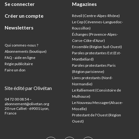
Se connecter
Magazines
Créer un compte
Réveil (Centre-Alpes-Rhône)
Le Cep (Cévennes-Languedoc-
Newsletters
Roussillon)
Échanges (Provence-Alpes-
Corse-Côte-d’Azur
)
Qui sommes-nous ?
Ensemble (Région Sud-Ouest)
Abonnements (boutique)
Paroles protestantes Est (Est-
FAQ - aide en ligne
Montbéliard)
Régie publicitaire
Paroles protestantes Paris
Faire un don
(Région parisienne)
Liens protestants (Nord-
Normandie)
Site édité par Olivétan
Le Ralliement (Consistoire de
Mulhouse)
04 72 00 08 54 –
Le Nouveau Messager(Alsace-
abonnement@olivetan.org
20 rue Calliet - 69001 Lyon,
Moselle)
France
Protestant de l'Ouest (Région
Ouest)