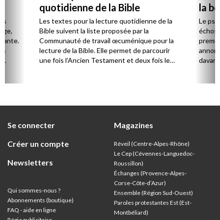
quotidienne de la Bible
la b
es
Les textes pour la lecture quotidienne de la
Le psa
Âge,
Bible suivent la liste proposée par la
échos 
stante.
Communauté de travail œcuménique pour la
premie
es
lecture de la Bible. Elle permet de parcourir
annonc
,
une fois l’Ancien Testament et deux fois le
davanta
Nouveau Testament en huit ans.
grâce 
ion
été di
discut
Se connecter
Magazines
Créer un compte
Réveil (Centre-Alpes-Rhône)
Le Cep (Cévennes-Languedoc-
Newsletters
Roussillon)
Échanges (Provence-Alpes-
Corse-Côte-d’Azur
)
Qui sommes-nous ?
Ensemble (Région Sud-Ouest)
Abonnements (boutique)
Paroles protestantes Est (Est-
FAQ - aide en ligne
Montbéliard)
Régie publicitaire