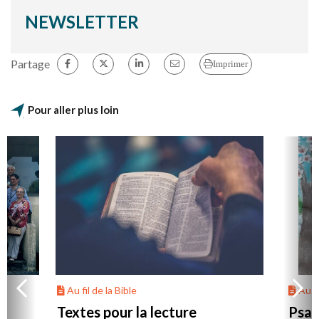
NEWSLETTER
Partage
Imprimer
Pour aller plus loin
Au fil de la Bible
Au fi
Textes pour la lecture
Psau