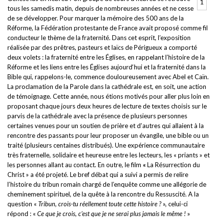
1
tous les samedis matin, depuis de nombreuses années et ne cesse
de se développer. Pour marquer la mémoire des 500 ans de la
Réforme, la Fédération protestante de France avait proposé comme fil
conducteur le thème de la fraternité. Dans cet esprit, l’exposition
réalisée par des prêtres, pasteurs et laïcs de Périgueux a comporté
deux volets : la fraternité entre les Églises, en rappelant l’histoire de la
Réforme et les liens entre les Églises aujourd‘hui et la fraternité dans la
Bible qui, rappelons-le
,
commence douloureusement avec Abel et Caïn.
La proclamation de la Parole dans la cathédrale est, en soit, une action
de témoignage. Cette année, nous étions motivés pour aller plus loin en
proposant chaque jours deux heures de lecture de textes choisis sur le
parvis de la cathédrale avec la présence de plusieurs personnes
certaines venues pour un soutien de prière et d’autres qui allaient à la
rencontre des passants pour leur proposer un évangile, une bible ou un
traité (plusieurs centaines distribués). Une expérience communautaire
très fraternelle, solidaire et heureuse entre les lecteurs, les « priants » et
les personnes allant au contact. En outre, le film
«
La Résurrection du
Christ » a été projeté. Le bref débat qui a suivi a permis de relire
l’histoire du tribun romain chargé de l’enquête comme une allégorie de
cheminement spirituel, de la quête à la rencontre du Ressuscité. A la
question «
Tribun
,
crois-tu réellement toute cette histoire ?
», celui-ci
répond : «
Ce que je crois, c’est que je ne serai plus jamais le même !
»