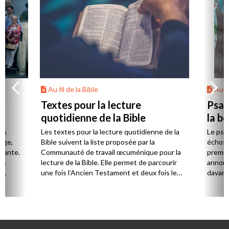
Au fil de la Bible
Au fi
Textes pour la lecture
Psau
quotidienne de la Bible
la b
es
Les textes pour la lecture quotidienne de la
Le psa
Âge,
Bible suivent la liste proposée par la
échos 
stante.
Communauté de travail œcuménique pour la
premie
es
lecture de la Bible. Elle permet de parcourir
annonc
,
une fois l’Ancien Testament et deux fois le
davanta
Nouveau Testament en huit ans.
grâce 
ion
été di
discut