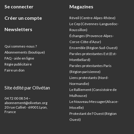
Se connecter
Magazines
Créer un compte
Réveil (Centre-Alpes-Rhône)
Le Cep (Cévennes-Languedoc-
Newsletters
Roussillon)
Échanges (Provence-Alpes-
Corse-Côte-d’Azur
)
Qui sommes-nous ?
Ensemble (Région Sud-Ouest)
Abonnements (boutique)
Paroles protestantes Est (Est-
FAQ - aide en ligne
Montbéliard)
Régie publicitaire
Paroles protestantes Paris
Faire un don
(Région parisienne)
Liens protestants (Nord-
Normandie)
Site édité par Olivétan
Le Ralliement (Consistoire de
Mulhouse)
04 72 00 08 54 –
Le Nouveau Messager(Alsace-
abonnement@olivetan.org
20 rue Calliet - 69001 Lyon,
Moselle)
France
Protestant de l'Ouest (Région
Ouest)