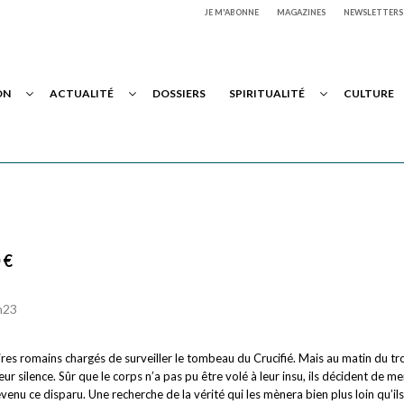
JE M'ABONNE
MAGAZINES
NEWSLETTERS
ON
ACTUALITÉ
DOSSIERS
SPIRITUALITÉ
CULTURE
 €
3h23
res romains chargés de surveiller le tombeau du Crucifié. Mais au matin du tr
eur silence. Sûr que le corps n’a pas pu être volé à leur insu, ils décident de me
enu ce disparu. Une recherche de la vérité qui les mènera bien plus loin qu’ils