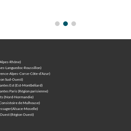
-Alpes-Rhône)
nes-Languedoc-Roussillon)
vence-Alpes-Corse-Côte-d’Azur
)
ion Sud-Ouest)
antes Est (Est-Montbéliard)
antes Paris (Région parisienne)
nts (Nord-Normandie)
(Consistoire de Mulhouse)
ssager(Alsace-Moselle)
l'Ouest (Région Ouest)