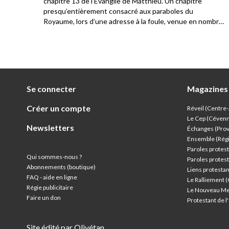
. Ils
chapitre 13 de l’Évangile de Matthieu. Un chapitre
a
presqu’entièrement consacré aux paraboles du
Royaume, lors d’une adresse à la foule, venue en nombre
écouter Jésus. Les disciples sont présents également et
c’est l’occasion pour Jésus de constater la différence de
compréhension parmi le public qui l’écoute.
Se connecter
Magazines
Créer un compte
Réveil (Centre
Le Cep (Céven
Newsletters
Échanges (Pro
Ensemble (Rég
Paroles protest
Qui sommes-nous ?
Paroles protest
Abonnements (boutique)
Liens protesta
FAQ - aide en ligne
Le Ralliement 
Régie publicitaire
Le Nouveau Me
Faire un don
Protestant de 
Site édité par Olivétan