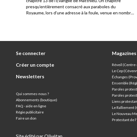
. Ils
chapitre 13 de l’Évangile de Matthieu. Un chapitre
a
presqu’entièrement consacré aux paraboles du
Royaume, lors d’une adresse à la foule, venue en nombre
écouter Jésus. Les disciples sont présents également et
c’est l’occasion pour Jésus de constater la différence de
compréhension parmi le public qui l’écoute.
Se connecter
Magazines
Créer un compte
Réveil (Centre
Le Cep (Céven
Newsletters
Échanges (Pro
Ensemble (Rég
Paroles protest
Qui sommes-nous ?
Paroles protest
Abonnements (boutique)
Liens protesta
FAQ - aide en ligne
Le Ralliement 
Régie publicitaire
Le Nouveau Me
Faire un don
Protestant de 
Site édité par Olivétan