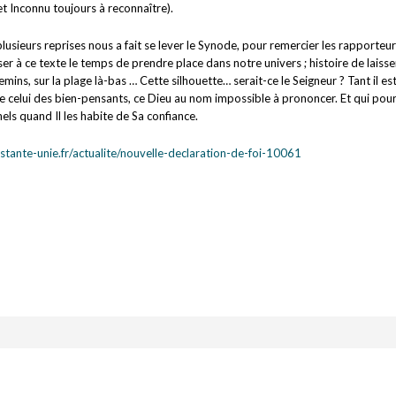
et Inconnu toujours à reconnaître).
 plusieurs reprises nous a fait se lever le Synode, pour remercier les rapporteu
sser à ce texte le temps de prendre place dans notre univers ; histoire de laisser
mins, sur la plage là-bas … Cette silhouette… serait-ce le Seigneur ? Tant il est 
ue celui des bien-pensants, ce Dieu au nom impossible à prononcer. Et qui pou
els quand Il les habite de Sa confiance.
tante-unie.fr/actualite/nouvelle-declaration-de-foi-10061