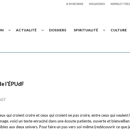
JE M'ABONNE
MAGAZINES
NEWSLETTERS
ON
ACTUALITÉ
DOSSIERS
SPIRITUALITÉ
CULTURE
 de l’ÉPUdF
3h07
ux qui croient croire et ceux qui croient ne pas croire, entre ceux qui veulent
nage, voici un texte enraciné dans une écoute patiente, ouverte et bienveillan
sibles aux deux univers. Pour faire un pas vers soi-même (redécouvrir ce que je