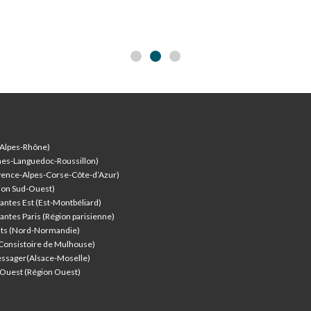
-Alpes-Rhône)
nes-Languedoc-Roussillon)
vence-Alpes-Corse-Côte-d’Azur
)
ion Sud-Ouest)
antes Est (Est-Montbéliard)
antes Paris (Région parisienne)
nts (Nord-Normandie)
(Consistoire de Mulhouse)
ssager(Alsace-Moselle)
l'Ouest (Région Ouest)