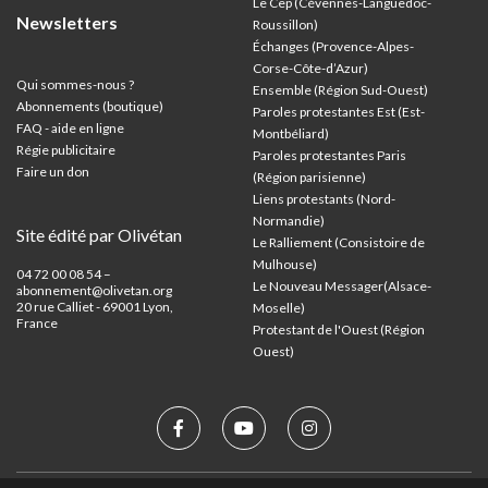
Le Cep (Cévennes-Languedoc-
Newsletters
Roussillon)
Échanges (Provence-Alpes-
Corse-Côte-d’Azur
)
Qui sommes-nous ?
Ensemble (Région Sud-Ouest)
Abonnements (boutique)
Paroles protestantes Est (Est-
FAQ - aide en ligne
Montbéliard)
Régie publicitaire
Paroles protestantes Paris
Faire un don
(Région parisienne)
Liens protestants (Nord-
Normandie)
Site édité par Olivétan
Le Ralliement (Consistoire de
Mulhouse)
04 72 00 08 54 –
Le Nouveau Messager(Alsace-
abonnement@olivetan.org
20 rue Calliet - 69001 Lyon,
Moselle)
France
Protestant de l'Ouest (Région
Ouest)