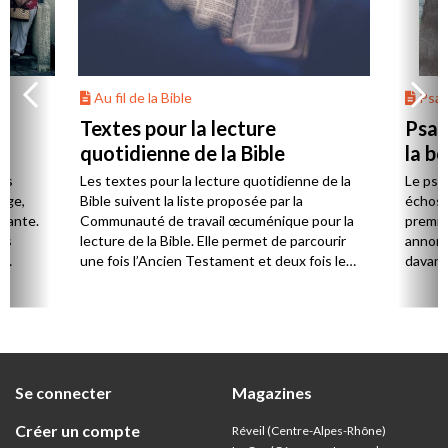
Au fil de la Bible
Psa
Textes pour la lecture
Psau
quotidienne de la Bible
la b
es
Les textes pour la lecture quotidienne de la
Le psa
Âge,
Bible suivent la liste proposée par la
échos 
stante.
Communauté de travail œcuménique pour la
premie
es
lecture de la Bible. Elle permet de parcourir
annonc
,
une fois l’Ancien Testament et deux fois le
davanta
Nouveau Testament en huit ans.
grâce 
ion
été di
discut
Se connecter
Magazines
Créer un compte
Réveil (Centre-Alpes-Rhône)