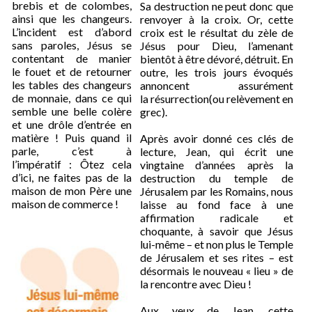
brebis et de colombes,
Sa destruction ne peut donc que
ainsi que les changeurs.
renvoyer à la croix. Or, cette
L’incident est d’abord
croix est le résultat du zèle de
sans paroles, Jésus se
Jésus pour Dieu, l’amenant
contentant de manier
bientôt à être dévoré, détruit. En
le fouet et de retourner
outre, les trois jours évoqués
les tables des changeurs
annoncent assurément
de monnaie, dans ce qui
la résurrection(ou relèvement en
semble une belle colère
grec).
et une drôle d’entrée en
matière ! Puis quand il
Après avoir donné ces clés de
parle, c’est à
lecture, Jean, qui écrit une
l’impératif : Ôtez cela
vingtaine d’années après la
d’ici, ne faites pas de la
destruction du temple de
maison de mon Père une
Jérusalem par les Romains, nous
maison de commerce !
laisse au fond face à une
affirmation radicale et
choquante, à savoir que Jésus
lui-même – et non plus le Temple
de Jérusalem et ses rites – est
désormais le nouveau « lieu » de
la rencontre avec Dieu !
Aux yeux de Jean, cette