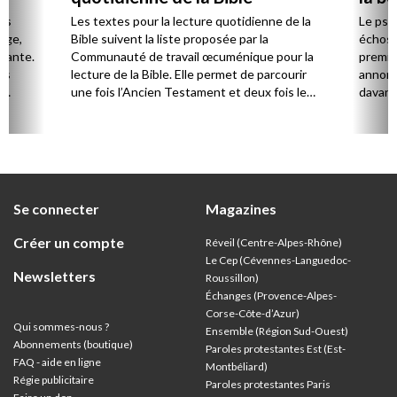
es
Les textes pour la lecture quotidienne de la
Le psa
Âge,
Bible suivent la liste proposée par la
échos 
stante.
Communauté de travail œcuménique pour la
premie
es
lecture de la Bible. Elle permet de parcourir
annonc
,
une fois l’Ancien Testament et deux fois le
davanta
Nouveau Testament en huit ans.
grâce 
ion
été di
discut
Se connecter
Magazines
Créer un compte
Réveil (Centre-Alpes-Rhône)
Le Cep (Cévennes-Languedoc-
Newsletters
Roussillon)
Échanges (Provence-Alpes-
Corse-Côte-d’Azur
)
Qui sommes-nous ?
Ensemble (Région Sud-Ouest)
Abonnements (boutique)
Paroles protestantes Est (Est-
FAQ - aide en ligne
Montbéliard)
Régie publicitaire
Paroles protestantes Paris