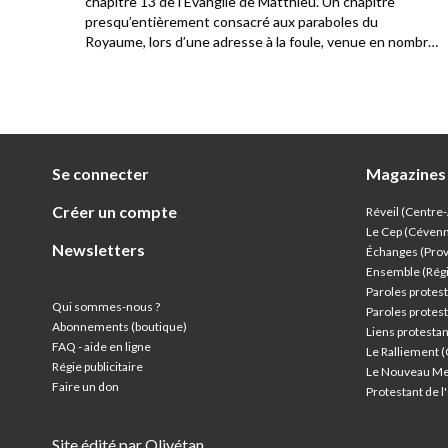
. Ils
chapitre 13 de l’Évangile de Matthieu. Un chapitre
a
presqu’entièrement consacré aux paraboles du
Royaume, lors d’une adresse à la foule, venue en nombre
écouter Jésus. Les disciples sont présents également et
c’est l’occasion pour Jésus de constater la différence de
compréhension parmi le public qui l’écoute.
Se connecter
Magazines
Créer un compte
Réveil (Centre
Le Cep (Céven
Newsletters
Échanges (Pro
Ensemble (Rég
Paroles protest
Qui sommes-nous ?
Paroles protest
Abonnements (boutique)
Liens protesta
FAQ - aide en ligne
Le Ralliement 
Régie publicitaire
Le Nouveau Me
Faire un don
Protestant de 
Site édité par Olivétan