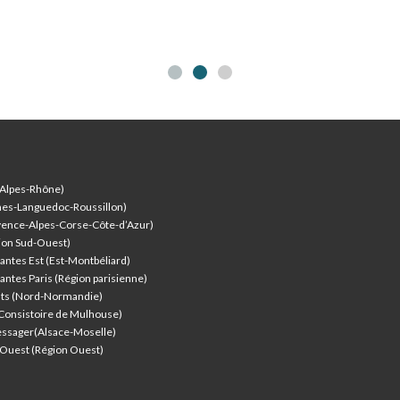
-Alpes-Rhône)
nes-Languedoc-Roussillon)
vence-Alpes-Corse-Côte-d’Azur
)
ion Sud-Ouest)
antes Est (Est-Montbéliard)
antes Paris (Région parisienne)
nts (Nord-Normandie)
(Consistoire de Mulhouse)
ssager(Alsace-Moselle)
l'Ouest (Région Ouest)