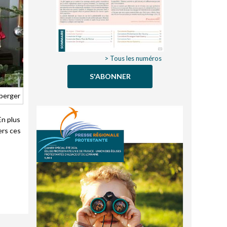
> Tous les numéros
S'ABONNER
berger
En plus
ers ces