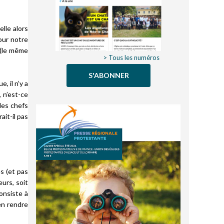
elle alors
pour notre
 (le même
> Tous les numéros
S'ABONNER
, il n’y a
 n’est-ce
des chefs
ait-il pas
s (et pas
urs, soit
consiste à
en rendre