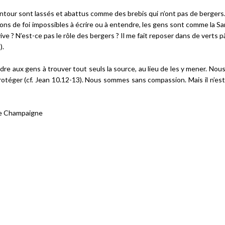
entour sont
lassés et abattus comme des brebis qui n’ont pas de bergers
tions de foi impossibles à écrire ou à entendre, les gens sont comme la S
 vive ? N’est-ce pas le rôle des bergers ?
Il me fait reposer dans de verts 
).
ndre aux gens à trouver tout seuls la source, au lieu de les y mener. No
rotéger (cf. Jean 10.12-13). Nous sommes sans compassion. Mais il n’est
de Champaigne