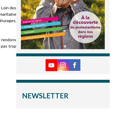
.
Loin des
amaritaine
pâturages,
us rendons
 pas trop
NEWSLETTER