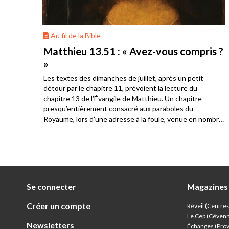
Au fil de la Bible
onté
Matthieu 13.51 : « Avez-vous compris ?
»
Les textes des dimanches de juillet, après un petit
s
détour par le chapitre 11, prévoient la lecture du
. Ils
chapitre 13 de l’Évangile de Matthieu. Un chapitre
a
presqu’entièrement consacré aux paraboles du
Royaume, lors d’une adresse à la foule, venue en nombre
écouter Jésus. Les disciples sont présents également et
c’est l’occasion pour Jésus de constater la différence de
compréhension parmi le public qui l’écoute.
Se connecter
Magazines
Créer un compte
Réveil (Centre
Le Cep (Céven
Newsletters
Échanges (Pro