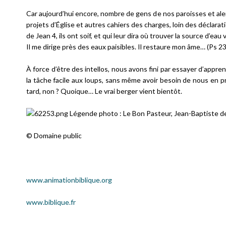
Car aujourd’hui encore, nombre de gens de nos paroisses et al
projets d’Église et autres cahiers des charges, loin des déclara
de Jean 4, ils ont soif, et qui leur dira où trouver la source d’eau
Il me dirige près des eaux paisibles. Il restaure mon âme…
(Ps 23
À force d’être des intellos, nous avons fini par essayer d’appre
la tâche facile aux loups, sans même avoir besoin de nous en p
tard, non ? Quoique… Le vrai berger vient bientôt.
Légende photo : Le Bon Pasteur, Jean-Baptiste 
© Domaine public
www.animationbiblique.org
www.biblique.fr