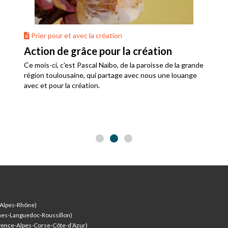
Prier pour et avec la création
Action de grâce pour la création
Ce mois-ci, c'est Pascal Naïbo, de la paroisse de la grande
région toulousaine, qui partage avec nous une louange
avec et pour la création.
-Alpes-Rhône)
nes-Languedoc-Roussillon)
vence-Alpes-Corse-Côte-d’Azur
)