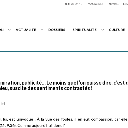
JE M'ABONNE
MAGAZINES
NEWSLETTERS
ON
ACTUALITÉ
DOSSIERS
SPIRITUALITÉ
CULTURE
ration, publicité… Le moins que l’on puisse dire, c’est 
thieu, suscite des sentiments contrastés !
h54
, lui, est univoque :
À la vue des foules, il en eut compassion, car elle
(Mt 9.36). Comme aujourd’hui, donc ?