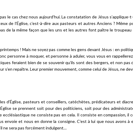
t pas le cas chez nous aujourd’hui. La constatation de Jésus s’applique-t-
 à ceux de l’Église, c’est-à-dire aux pasteurs et autres Anciens ? Même 
 pas de la même façon que les uns et les autres font paître le troupeau
 printemps ! Mais ne soyez pas comme les gens devant Jésus : en politique
Donc personne à moquer, et personne à aduler, vous vous en rappellerez,
iques feraient bien de se souvenir qu’ils sont des bergers, et non pas 
 pour s’en repaître. Leur premier mouvement, comme celui de Jésus, ne devr
s d’Église, pasteurs et conseillers, catéchètes, prédicateurs et diacre
glise se prennent soit pour des politiciens, soit pour des administrate
ère ecclésiastique ne consiste pas en cela. Il consiste en compassion, il 
ous envoie et nous en donne la consigne. C’est à lui que nous avons à 
’il ne sera pas forcément indulgent…