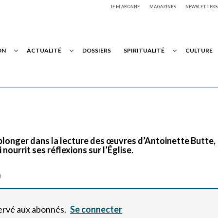
JE M'ABONNE
MAGAZINES
NEWSLETTERS
ON
ACTUALITÉ
DOSSIERS
SPIRITUALITÉ
CULTURE
 plonger dans la lecture des œuvres d’Antoinette Butte,
ourrit ses réflexions sur l’Église.
0
servé aux abonnés.
Se connecter