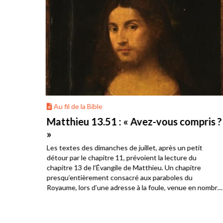
Au fil de la Bible
onté
Matthieu 13.51 : « Avez-vous compris ?
»
Les textes des dimanches de juillet, après un petit
s
détour par le chapitre 11, prévoient la lecture du
. Ils
chapitre 13 de l’Évangile de Matthieu. Un chapitre
a
presqu’entièrement consacré aux paraboles du
Royaume, lors d’une adresse à la foule, venue en nombre
écouter Jésus. Les disciples sont présents également et
c’est l’occasion pour Jésus de constater la différence de
compréhension parmi le public qui l’écoute.