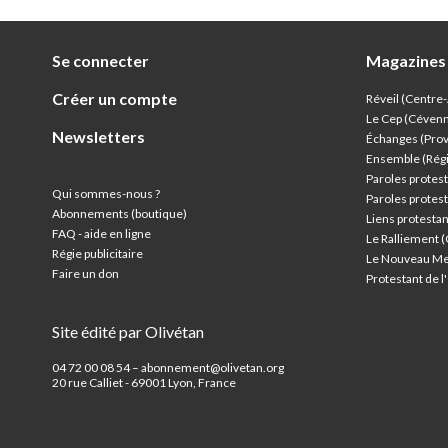
Se connecter
Magazines
Créer un compte
Réveil (Centre
Le Cep (Céven
Newsletters
Échanges (Pro
Ensemble (Rég
Paroles protest
Qui sommes-nous ?
Paroles protest
Abonnements (boutique)
Liens protesta
FAQ - aide en ligne
Le Ralliement 
Régie publicitaire
Le Nouveau Me
Faire un don
Protestant de 
Site édité par Olivétan
04 72 00 08 54 – abonnement@olivetan.org
20 rue Calliet - 69001 Lyon, France