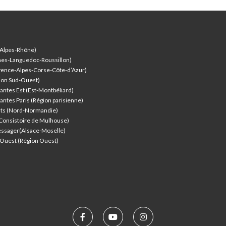
-Alpes-Rhône)
nes-Languedoc-Roussillon)
vence-Alpes-Corse-Côte-d’Azur
)
ion Sud-Ouest)
antes Est (Est-Montbéliard)
antes Paris (Région parisienne)
nts (Nord-Normandie)
(Consistoire de Mulhouse)
ssager(Alsace-Moselle)
l'Ouest (Région Ouest)