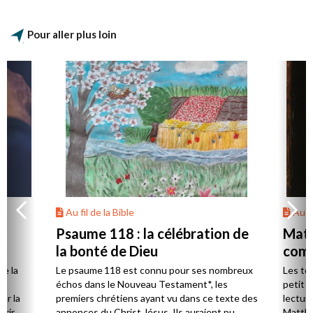
Pour aller plus loin
Au fil de la Bible
Au fi
Psaume 118 : la célébration de
Matt
la bonté de Dieu
comp
de la
Le psaume 118 est connu pour ses nombreux
Les tex
échos dans le Nouveau Testament*, les
petit d
ur la
premiers chrétiens ayant vu dans ce texte des
lecture
urir
annonces du Christ Jésus. Ils auraient pu
Matthi