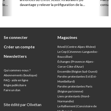
s le
davantage y relever la préfiguration de la
consac
grâce manifestée en Jésus-Christ. Mais elle a
d’une 
été dissimulée par un choix de traduction
écoute
discutable…
égalem
consta
parmi l
Se connecter
Magazines
Créer un compte
Réveil (Centre-Alpes-Rhône)
Le Cep (Cévennes-Languedoc-
Newsletters
Roussillon)
Échanges (Provence-Alpes-
Corse-Côte-d’Azur
)
Qui sommes-nous ?
Ensemble (Région Sud-Ouest)
Abonnements (boutique)
Paroles protestantes Est (Est-
FAQ - aide en ligne
Montbéliard)
Régie publicitaire
Paroles protestantes Paris
Faire un don
(Région parisienne)
Liens protestants (Nord-
Normandie)
Site édité par Olivétan
Le Ralliement (Consistoire de