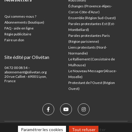
Roussillon)
Échanges (Provence-Alpes-
Corse-Côte-d’Azur
)
Qui sommes-nous ?
Ensemble (Région Sud-Ouest)
Abonnements (boutique)
Paroles protestantes Est (Est-
FAQ - aide en ligne
Montbéliard)
Régie publicitaire
Paroles protestantes Paris
Faire un don
(Région parisienne)
Liens protestants (Nord-
Normandie)
Site édité par Olivétan
Le Ralliement (Consistoire de
Mulhouse)
04 72 00 08 54 –
Le Nouveau Messager(Alsace-
abonnement@olivetan.org
20 rue Calliet - 69001 Lyon,
Moselle)
France
Protestant de l'Ouest (Région
Ouest)
Mentions légales
Nous contacter
Paramétrer les cookies
Tout refuser