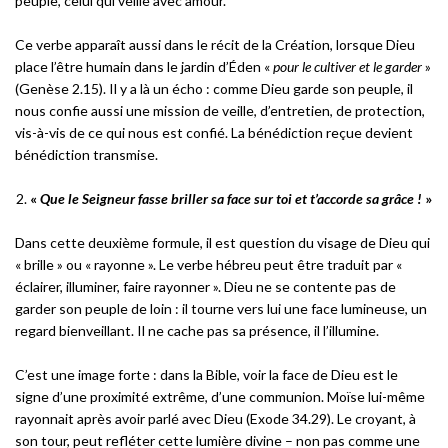
peuple, celui qui veille avec amour.
Ce verbe apparaît aussi dans le récit de la Création, lorsque Dieu
place l’être humain dans le jardin d’Éden «
pour le cultiver et le garder
»
(Genèse 2.15). Il y a là un écho : comme Dieu garde son peuple, il
nous confie aussi une mission de veille, d’entretien, de protection,
vis-à-vis de ce qui nous est confié. La bénédiction reçue devient
bénédiction transmise.
«
Que le Seigneur fasse briller sa face sur toi et t’accorde sa grâce !
»
Dans cette deuxième formule, il est question du visage de Dieu qui
« brille » ou « rayonne ». Le verbe hébreu peut être traduit par «
éclairer, illuminer, faire rayonner ». Dieu ne se contente pas de
garder son peuple de loin : il tourne vers lui une face lumineuse, un
regard bienveillant. Il ne cache pas sa présence, il l’illumine.
C’est une image forte : dans la Bible, voir la face de Dieu est le
signe d’une proximité extrême, d’une communion. Moïse lui-même
rayonnait après avoir parlé avec Dieu (Exode 34.29). Le croyant, à
son tour, peut refléter cette lumière divine – non pas comme une