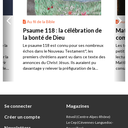
Au fil de la Bible
Au fi
Psaume 118 : la célébration de
Matt
la bonté de Dieu
comp
de la
Le psaume 118 est connu pour ses nombreux
Les tex
échos dans le Nouveau Testament*, les
petit d
ur la
premiers chrétiens ayant vu dans ce texte des
lecture
urir
annonces du Christ Jésus. Ils auraient pu
Matthi
s le
davantage y relever la préfiguration de la
consac
grâce manifestée en Jésus-Christ. Mais elle a
d’une 
été dissimulée par un choix de traduction
écoute
discutable…
égalem
consta
parmi l
Se connecter
Magazines
Créer un compte
Réveil (Centre-Alpes-Rhône)
Le Cep (Cévennes-Languedoc-
Newsletters