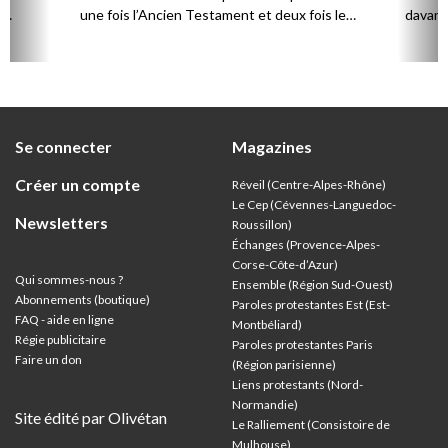
,
une fois l’Ancien Testament et deux fois le
davanta
Nouveau Testament en huit ans.
grâce 
ion
été di
discut
Se connecter
Magazines
Créer un compte
Réveil (Centre-Alpes-Rhône)
Le Cep (Cévennes-Languedoc-
Newsletters
Roussillon)
Échanges (Provence-Alpes-
Corse-Côte-d’Azur
)
Qui sommes-nous ?
Ensemble (Région Sud-Ouest)
Abonnements (boutique)
Paroles protestantes Est (Est-
FAQ - aide en ligne
Montbéliard)
Régie publicitaire
Paroles protestantes Paris
Faire un don
(Région parisienne)
Liens protestants (Nord-
Normandie)
Site édité par Olivétan
Le Ralliement (Consistoire de
Mulhouse)