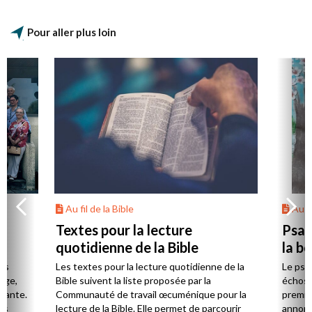
Pour aller plus loin
Au fil de la Bible
Au fi
Textes pour la lecture
Psau
quotidienne de la Bible
la b
es
Les textes pour la lecture quotidienne de la
Le psa
Âge,
Bible suivent la liste proposée par la
échos 
stante.
Communauté de travail œcuménique pour la
premie
es
lecture de la Bible. Elle permet de parcourir
annonc