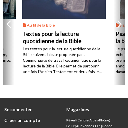
Au fil de la Bible
Psa
Textes pour la lecture
Psau
quotidienne de la Bible
la b
es
Les textes pour la lecture quotidienne de la
Le psa
Âge,
Bible suivent la liste proposée par la
échos 
stante.
Communauté de travail œcuménique pour la
premie
es
lecture de la Bible. Elle permet de parcourir
annonc
,
une fois l’Ancien Testament et deux fois le
davanta
Nouveau Testament en huit ans.
grâce 
ion
été di
discut
Se connecter
Magazines
Créer un compte
Réveil (Centre-Alpes-Rhône)
Le Cep (Cévennes-Languedoc-