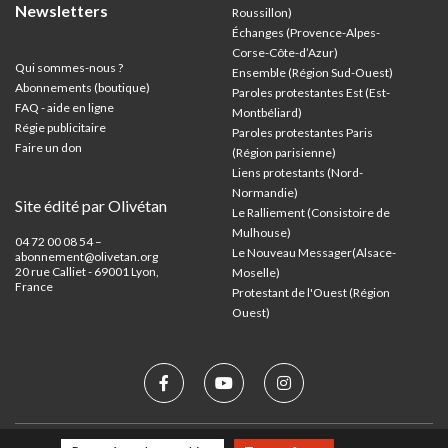
Newsletters
Roussillon)
Échanges (Provence-Alpes-
Corse-Côte-d’Azur
)
Qui sommes-nous ?
Ensemble (Région Sud-Ouest)
Abonnements (boutique)
Paroles protestantes Est (Est-
FAQ - aide en ligne
Montbéliard)
Régie publicitaire
Paroles protestantes Paris
Faire un don
(Région parisienne)
Liens protestants (Nord-
Normandie)
Site édité par Olivétan
Le Ralliement (Consistoire de
Mulhouse)
04 72 00 08 54 –
Le Nouveau Messager(Alsace-
abonnement@olivetan.org
20 rue Calliet - 69001 Lyon,
Moselle)
France
Protestant de l'Ouest (Région
Ouest)