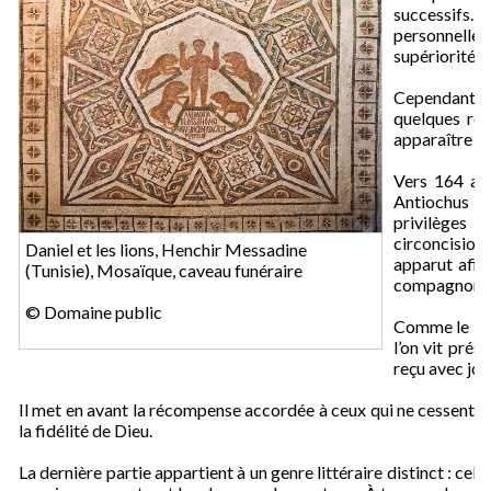
successifs.
personnelle 
supériorité d
Cependant, l
quelques réc
apparaître l’
Vers 164 av. 
Antiochus IV
privilèges 
circoncision,
Daniel et les lions, Henchir Messadine
apparut afin
(Tunisie), Mosaïque, caveau funéraire
compagnons, 
© Domaine public
Comme le liv
l’on vit prés
reçu avec joie
Il met en avant la récompense accordée à ceux qui ne cessent pas 
la fidélité de Dieu.
La dernière partie appartient à un genre littéraire distinct : ce