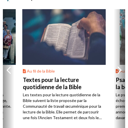
Au fil de la Bible
Au fi
Textes pour la lecture
Psau
quotidienne de la Bible
la b
es
Les textes pour la lecture quotidienne de la
Le psa
Âge,
Bible suivent la liste proposée par la
échos 
stante.
Communauté de travail œcuménique pour la
premie
es
lecture de la Bible. Elle permet de parcourir
annonc
,
une fois l’Ancien Testament et deux fois le
davanta
Nouveau Testament en huit ans.
grâce 