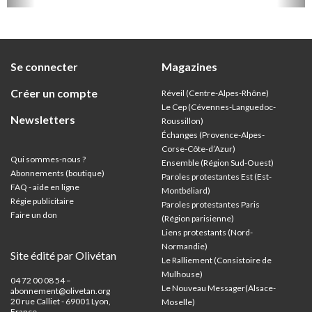
ion
été di
discut
Se connecter
Magazines
Créer un compte
Réveil (Centre-Alpes-Rhône)
Le Cep (Cévennes-Languedoc-
Newsletters
Roussillon)
Échanges (Provence-Alpes-
Corse-Côte-d’Azur
)
Qui sommes-nous ?
Ensemble (Région Sud-Ouest)
Abonnements (boutique)
Paroles protestantes Est (Est-
FAQ - aide en ligne
Montbéliard)
Régie publicitaire
Paroles protestantes Paris
Faire un don
(Région parisienne)
Liens protestants (Nord-
Normandie)
Site édité par Olivétan
Le Ralliement (Consistoire de
Mulhouse)
04 72 00 08 54 –
Le Nouveau Messager(Alsace-
abonnement@olivetan.org
20 rue Calliet - 69001 Lyon,
Moselle)
France