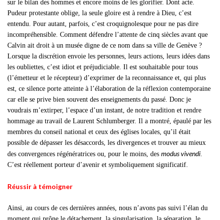
sur le bilan des hommes et encore moins de les glorifier. Dont acte.
Pudeur protestante oblige, la seule gloire est à rendre à Dieu, c’est
entendu. Pour autant, parfois, c’est croquignolesque pour ne pas dire
incompréhensible. Comment défendre l’attente de cinq siècles avant que
Calvin ait droit à un musée digne de ce nom dans sa ville de Genève ?
Lorsque la discrétion envoie les personnes, leurs actions, leurs idées dans
les oubliettes, c’est idiot et préjudiciable. Il est souhaitable pour tous
(l’émetteur et le récepteur) d’exprimer de la reconnaissance et, qui plus
est, ce silence porte atteinte à l’élaboration de la réflexion contemporaine
car elle se prive bien souvent des enseignements du passé. Donc je
voudrais m’extirper, l’espace d’un instant, de notre tradition et rendre
hommage au travail de Laurent Schlumberger. Il a montré, épaulé par les
membres du conseil national et ceux des églises locales, qu’il était
possible de dépasser les désaccords, les divergences et trouver au mieux
modus vivendi
des convergences régénératrices ou, pour le moins, des
.
C’est réellement porteur d’avenir et symboliquement significatif.
Réussir à témoigner
Ainsi, au cours de ces dernières années, nous n’avons pas suivi l’élan du
moment qui prône le détachement, la singularisation, la séparation, le