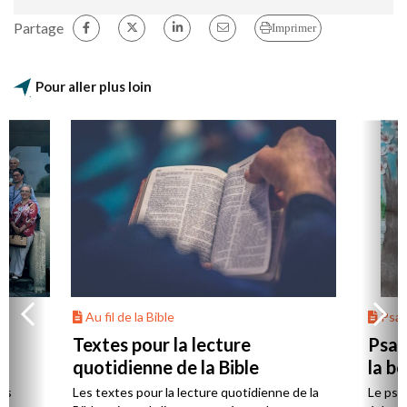
Partage
Imprimer
Pour aller plus loin
Au fil de la Bible
Psa
Textes pour la lecture
Psau
quotidienne de la Bible
la b
es
Les textes pour la lecture quotidienne de la
Le psa