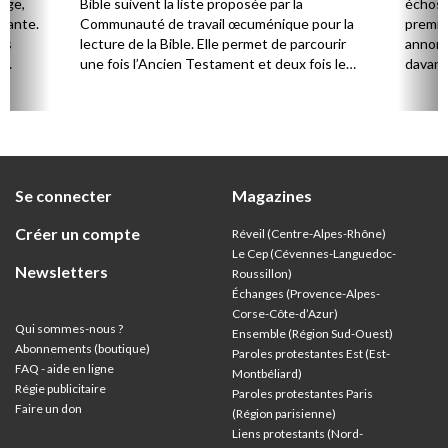
Âge,
Bible suivent la liste proposée par la
échos 
stante.
Communauté de travail œcuménique pour la
premie
es
lecture de la Bible. Elle permet de parcourir
annonc
,
une fois l’Ancien Testament et deux fois le
davanta
Nouveau Testament en huit ans.
grâce 
ion
été di
discut
Se connecter
Magazines
Créer un compte
Réveil (Centre-Alpes-Rhône)
Le Cep (Cévennes-Languedoc-
Newsletters
Roussillon)
Échanges (Provence-Alpes-
Corse-Côte-d’Azur
)
Qui sommes-nous ?
Ensemble (Région Sud-Ouest)
Abonnements (boutique)
Paroles protestantes Est (Est-
FAQ - aide en ligne
Montbéliard)
Régie publicitaire
Paroles protestantes Paris
Faire un don
(Région parisienne)
Liens protestants (Nord-