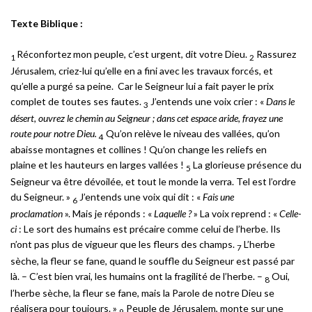
Texte Biblique :
Réconfortez mon peuple, c’est urgent, dit votre Dieu.
Rassurez
1
2
Jérusalem, criez-lui qu’elle en a fini avec les travaux forcés, et
qu’elle a purgé sa peine. Car le Seigneur lui a fait payer le prix
complet de toutes ses fautes.
J’entends une voix crier : «
Dans le
3
désert, ouvrez le chemin au Seigneur ; dans cet espace aride, frayez une
route pour notre Dieu.
Qu’on relève le niveau des vallées, qu’on
4
abaisse montagnes et collines ! Qu’on change les reliefs en
plaine et les hauteurs en larges vallées !
La glorieuse présence du
5
Seigneur va être dévoilée, et tout le monde la verra. Tel est l’ordre
du Seigneur. »
J’entends une voix qui dit : «
Fais une
6
proclamation
». Mais je réponds : «
Laquelle ?
» La voix reprend : «
Celle-
ci
: Le sort des humains est précaire comme celui de l’herbe. Ils
n’ont pas plus de vigueur que les fleurs des champs.
L’herbe
7
sèche, la fleur se fane, quand le souffle du Seigneur est passé par
là. – C’est bien vrai, les humains ont la fragilité de l’herbe. –
Oui,
8
l’herbe sèche, la fleur se fane, mais la Parole de notre Dieu se
réalisera pour toujours. »
Peuple de Jérusalem, monte sur une
9