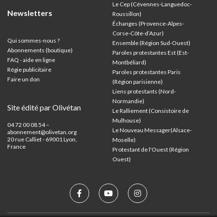
Le Cep (Cévennes-Languedoc-
Newsletters
Roussillon)
Échanges (Provence-Alpes-
Corse-Côte-d’Azur
)
Qui sommes-nous ?
Ensemble (Région Sud-Ouest)
Abonnements (boutique)
Paroles protestantes Est (Est-
FAQ - aide en ligne
Montbéliard)
Régie publicitaire
Paroles protestantes Paris
Faire un don
(Région parisienne)
Liens protestants (Nord-
Normandie)
Site édité par Olivétan
Le Ralliement (Consistoire de
Mulhouse)
04 72 00 08 54 –
Le Nouveau Messager(Alsace-
abonnement@olivetan.org
20 rue Calliet - 69001 Lyon,
Moselle)
France
Protestant de l'Ouest (Région
Ouest)