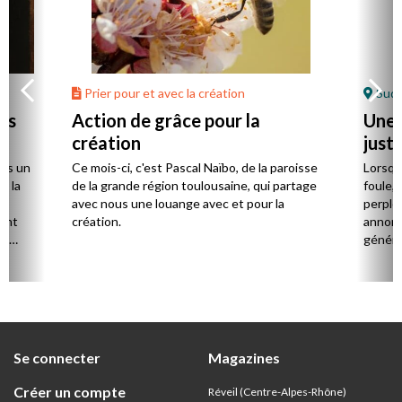
Prier pour et avec la création
Sud-
us
Action de grâce pour la
Une 
création
just
rès un
Ce mois-ci, c'est Pascal Naïbo, de la paroisse
Lorsqu
t la
de la grande région toulousaine, qui partage
foule, 
avec nous une louange avec et pour la
perple
ent
création.
annonce
rs
généra
bre
ents
s de
ion
Se connecter
Magazines
Créer un compte
Réveil (Centre-Alpes-Rhône)