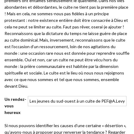
premiers ont entamés sérieusement le quatrième. Dans nos vies
abondantes et débordantes, le culte ne tient pas la première place
! Mais en cela, ne sommes-nous pas fidèles à un principe
protestant : notre existence entière doit être consacrée à Dieu et
cela ne peut se limiter au culte. Faut pas rêver, oserai-je ajouter !
Reconnaissons que la dictature du temps ne laisse guère de place
au culte dominical. Mais, inversement, reconnaissons que le culte
est l’occasion d’un ressourcement, loin de nos agitations du
monde : une occasion rare nous est donnée pour reprendre souffle
ensemble. Oui et non, car un culte ne peut être vécu hors du
monde : la prière communautaire est habitée par la dimension
spirituelle et sociale. Le culte est le lieu où nous nous rejoignons
avec ce que nous sommes et tel que nous sommes, ensemble
devant Dieu.
Un rendez-
Les jeunes du sud-ouest à un culte de PEF@A.Levy
vous
heureux
Si nous pouvons identifier les causes d’une certaine « désertion »,
qu’avons-nous à proposer pour renverser la tendance ? Regarder