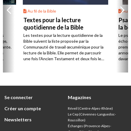
Au fil de la Bible
Au fi
Textes pour la lecture
Psau
quotidienne de la Bible
la b
es
Les textes pour la lecture quotidienne de la
Le psa
Âge,
Bible suivent la liste proposée par la
échos 
stante.
Communauté de travail œcuménique pour la
premie
es
lecture de la Bible. Elle permet de parcourir
annonc
,
une fois l’Ancien Testament et deux fois le
davanta
Nouveau Testament en huit ans.
grâce 
ion
été di
discut
Se connecter
Magazines
Créer un compte
Réveil (Centre-Alpes-Rhône)
Le Cep (Cévennes-Languedoc-
Newsletters
Roussillon)
Échanges (Provence-Alpes-