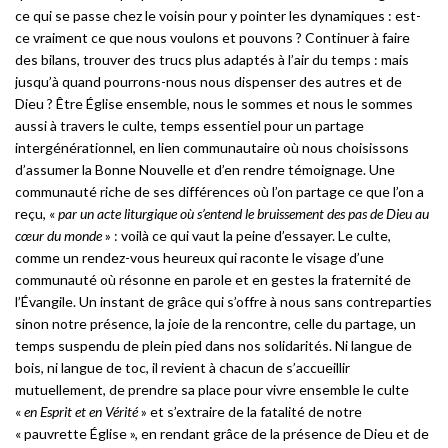
ce qui se passe chez le voisin pour y pointer les dynamiques : est-
ce vraiment ce que nous voulons et pouvons ? Continuer à faire
des bilans, trouver des trucs plus adaptés à l’air du temps : mais
jusqu’à quand pourrons-nous nous dispenser des autres et de
Dieu ? Être Église ensemble, nous le sommes et nous le sommes
aussi à travers le culte, temps essentiel pour un partage
intergénérationnel, en lien communautaire où nous choisissons
d’assumer la Bonne Nouvelle et d’en rendre témoignage. Une
communauté riche de ses différences où l’on partage ce que l’on a
reçu, «
par un acte liturgique où s’entend le bruissement des pas de Dieu au
cœur du monde
» : voilà ce qui vaut la peine d’essayer. Le culte,
comme un rendez-vous heureux qui raconte le visage d’une
communauté où résonne en parole et en gestes la fraternité de
l’Évangile. Un instant de grâce qui s’offre à nous sans contreparties
sinon notre présence, la joie de la rencontre, celle du partage, un
temps suspendu de plein pied dans nos solidarités. Ni langue de
bois, ni langue de toc, il revient à chacun de s’accueillir
mutuellement, de prendre sa place pour vivre ensemble le culte
«
en Esprit et en Vérité
» et s’extraire de la fatalité de notre
« pauvrette Église », en rendant grâce de la présence de Dieu et de