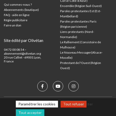
Corse-Côte-d’Azur
)
Qui sommes-nous ?
Ensemble (Région Sud-Ouest)
Abonnements (boutique)
Paroles protestantes Est (Est-
FAQ - aide en ligne
Montbéliard)
Régie publicitaire
Paroles protestantes Paris
Faire un don
(Région parisienne)
Liens protestants (Nord-
Normandie)
Site édité par Olivétan
Le Ralliement (Consistoire de
Mulhouse)
04 72 00 08 54 –
Le Nouveau Messager(Alsace-
abonnement@olivetan.org
20 rue Calliet - 69001 Lyon,
Moselle)
France
Protestant de l'Ouest (Région
Ouest)
Paramétrer les cookies
Tout refuser
Mentions légales
Nous contacter
Tout accepter