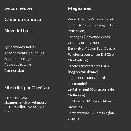
Se connecter
Magazines
Créer un compte
Réveil (Centre-Alpes-Rhône)
Le Cep (Cévennes-Languedoc-
Newsletters
Roussillon)
Échanges (Provence-Alpes-
Corse-Côte-d’Azur
)
Qui sommes-nous ?
Ensemble (Région Sud-Ouest)
Abonnements (boutique)
Paroles protestantes Est (Est-
FAQ - aide en ligne
Montbéliard)
Régie publicitaire
Paroles protestantes Paris
Faire un don
(Région parisienne)
Liens protestants (Nord-
Normandie)
Site édité par Olivétan
Le Ralliement (Consistoire de
Mulhouse)
04 72 00 08 54 –
Le Nouveau Messager(Alsace-
abonnement@olivetan.org
20 rue Calliet - 69001 Lyon,
Moselle)
France
Protestant de l'Ouest (Région
Ouest)