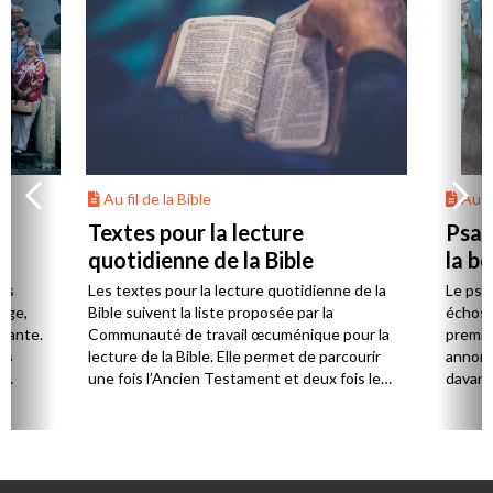
Au fil de la Bible
Au fi
Textes pour la lecture
Psau
quotidienne de la Bible
la b
es
Les textes pour la lecture quotidienne de la
Le psa
Âge,
Bible suivent la liste proposée par la
échos 
stante.
Communauté de travail œcuménique pour la
premie
es
lecture de la Bible. Elle permet de parcourir
annonc
,
une fois l’Ancien Testament et deux fois le
davanta
Nouveau Testament en huit ans.
grâce 
ion
été di
discut