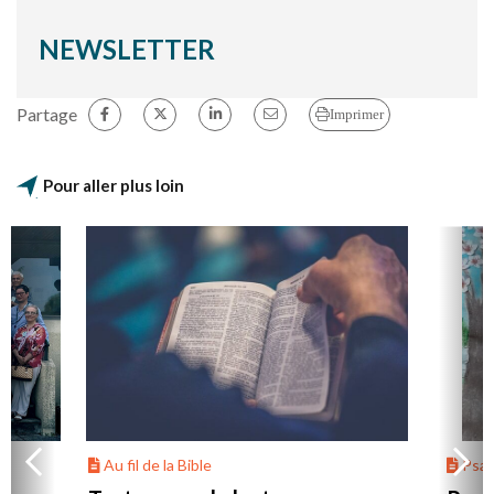
NEWSLETTER
Partage
Imprimer
Pour aller plus loin
Au fil de la Bible
Psa