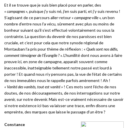
Et il se trouve que je suis bien placé pour en parler, des
« campagnes »
, puisque j’y suis né, j’en suis parti, et j’y suis revenu !
S’agissant de ce parcours aller-retour
« campagne-ville »,
un bon
nombre d’entre nous l’a vécu, sûrement avec plus ou moins de
bonheur suivant qu’il s’est effectué volontairement ou sous la
contrainte. La question du devenir de nos paroisses est bien
cruciale, et c’est pour cela que notre synode régional de
Montauban l’a pris pour thème de réflexion :
« Quels sont nos défis,
comment témoigner de l’Évangile ? ».
L’humilité dont nous avons à faire
preuve ici, en zone de campagne, apparaît souvent comme
inaccessible, inatteignable tellement notre passé est lourd à
porter ! Et quand nous n’y pensons pas, la vue de l’état de certains
de nos immeubles nous le rappelle parfois amèrement ! Ah !
« Vanité des vanités, tout est vanité »
! Ces mots sont l’écho de nos
doutes, de nos découragements, de nos interrogations sur notre
avenir, sur notre devenir. Mais est-ce vraiment nécessaire de savoir
si notre existence ici-bas va laisser une trace, enfin disons une
empreinte, des marques que laisse le passage d’un être ?
Constance