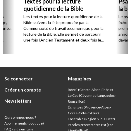
Textes pour la lecture
Psau
quotidienne de la Bible
la b
es
Les textes pour la lecture quotidienne de la
Le psa
Âge,
Bible suivent la liste proposée par la
échos 
stante.
Communauté de travail œcuménique pour la
premie
es
lecture de la Bible. Elle permet de parcourir
annonc
,
une fois l’Ancien Testament et deux fois le
davanta
Nouveau Testament en huit ans.
grâce 
ion
été di
discut
Se connecter
Magazines
Créer un compte
Réveil (Centre-Alpes-Rhône)
Le Cep (Cévennes-Languedoc-
Newsletters
Roussillon)
Échanges (Provence-Alpes-
Corse-Côte-d’Azur
)
Qui sommes-nous ?
Ensemble (Région Sud-Ouest)
Abonnements (boutique)
Paroles protestantes Est (Est-
FAQ - aide en ligne
Montbéliard)