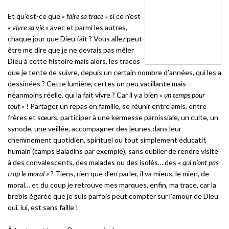
Et qu’est-ce que
« faire sa trace »
si ce n’est
« vivre sa vie »
avec et parmi les autres,
chaque jour que Dieu fait ? Vous allez peut-
être me dire que je ne devrais pas mêler
Dieu à cette histoire mais alors, les traces
que je tente de suivre, depuis un certain nombre d’années, qui les a
dessinées ? Cette lumière, certes un peu vacillante mais
néanmoins réelle, qui la fait vivre ? Car il y a bien
« un temps pour
tout »
! Partager un repas en famille, se réunir entre amis, entre
frères et sœurs, participer à une kermesse paroissiale, un culte, un
synode, une veillée, accompagner des jeunes dans leur
cheminement quotidien, spirituel ou tout simplement éducatif,
humain (camps Baladins par exemple), sans oublier de rendre visite
à des convalescents, des malades ou des isolés… des
« qui n’ont pas
trop le moral »
? Tiens, rien que d’en parler, il va mieux, le mien, de
moral… et du coup je retrouve mes marques, enfin, ma trace, car la
brebis égarée que je suis parfois peut compter sur l’amour de Dieu
qui, lui, est sans faille !