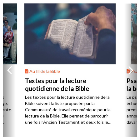
Au fil de la Bible
Psa
Textes pour la lecture
Psau
quotidienne de la Bible
la b
es
Les textes pour la lecture quotidienne de la
Le psa
Âge,
Bible suivent la liste proposée par la
échos 
stante.
Communauté de travail œcuménique pour la
premie
es
lecture de la Bible. Elle permet de parcourir
annonc
,
une fois l’Ancien Testament et deux fois le
davanta
Nouveau Testament en huit ans.
grâce 
ion
été di