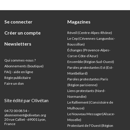
discut
Se connecter
Magazines
Créer un compte
Réveil (Centre-Alpes-Rhône)
Le Cep (Cévennes-Languedoc-
Newsletters
Roussillon)
Échanges (Provence-Alpes-
Corse-Côte-d’Azur
)
Qui sommes-nous ?
Ensemble (Région Sud-Ouest)
Abonnements (boutique)
Paroles protestantes Est (Est-
FAQ - aide en ligne
Montbéliard)
Régie publicitaire
Paroles protestantes Paris
Faire un don
(Région parisienne)
Liens protestants (Nord-
Normandie)
Site édité par Olivétan
Le Ralliement (Consistoire de
Mulhouse)
04 72 00 08 54 –
Le Nouveau Messager(Alsace-
abonnement@olivetan.org
20 rue Calliet - 69001 Lyon,
Moselle)
France
Protestant de l'Ouest (Région