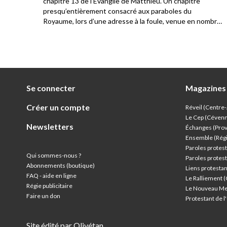
. Ils
chapitre 13 de l’Évangile de Matthieu. Un chapitre
a
presqu’entièrement consacré aux paraboles du
Royaume, lors d’une adresse à la foule, venue en nombre
écouter Jésus. Les disciples sont présents également et
c’est l’occasion pour Jésus de constater la différence de
compréhension parmi le public qui l’écoute.
Se connecter
Magazines
Créer un compte
Réveil (Centre
Le Cep (Céven
Newsletters
Échanges (Pro
Ensemble (Rég
Paroles protest
Qui sommes-nous ?
Paroles protest
Abonnements (boutique)
Liens protesta
FAQ - aide en ligne
Le Ralliement 
Régie publicitaire
Le Nouveau Me
Faire un don
Protestant de 
Site édité par Olivétan