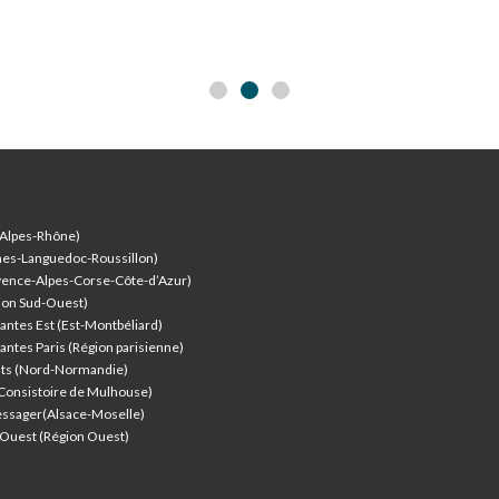
-Alpes-Rhône)
nes-Languedoc-Roussillon)
vence-Alpes-Corse-Côte-d’Azur
)
ion Sud-Ouest)
antes Est (Est-Montbéliard)
antes Paris (Région parisienne)
nts (Nord-Normandie)
(Consistoire de Mulhouse)
ssager(Alsace-Moselle)
l'Ouest (Région Ouest)