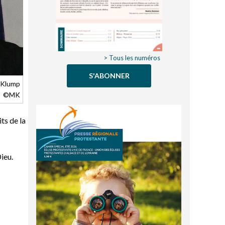
> Tous les numéros
S'ABONNER
e Klump
©MK
ts de la
ieu.