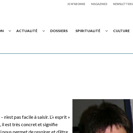
JE M'ABONNE
MAGAZINES
NEWSLETTERS
ON
ACTUALITÉ
DOSSIERS
SPIRITUALITÉ
CULTURE
n’est pas facile à saisir. L’« esprit »
l est très concret et signifie
qui nous permet de respirer et d’être